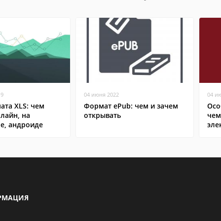
19
04 июня 2022
04 и
ата XLS: чем
Формат ePub: чем и зачем
Осо
лайн, на
открывать
чем
е, андроиде
эле
РМАЦИЯ