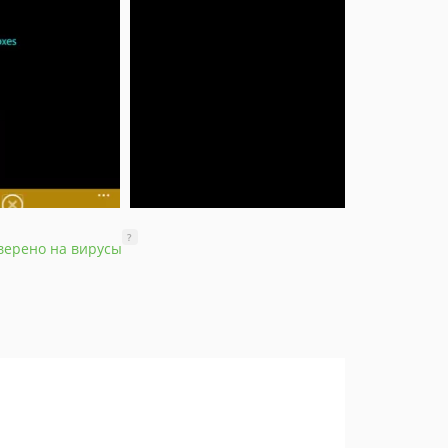
?
верено на вирусы