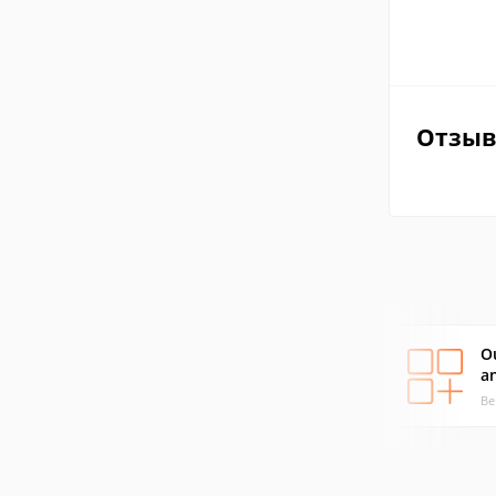
Отзы
O
an
Ве