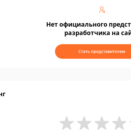
Нет официального предс
разработчика на са
Стать представителем
нг