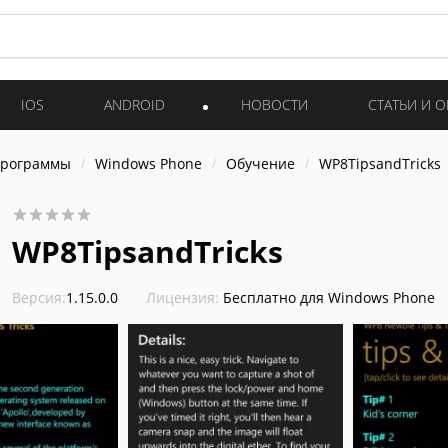
IOS
ANDROID
НОВОСТИ
СТАТЬИ И 
программы
Windows Phone
Обучение
WP8TipsandTricks
WP8TipsandTricks
Версия:
1.15.0.0
Лицензия:
Бесплатно для Windows Phone