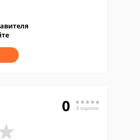
тавителя
йте
0
0 оценок