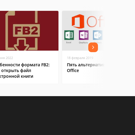
юня 2022
18 февраля 2019
бенности формата FB2:
Пять альтернатив Microsoft
 открыть файл
Office
ктронной книги