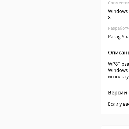
Совмести
Windows 
8
Разработ
Parag Sh
Описан
WP8Tipsa
Windows 
использу
Версии
Если у в