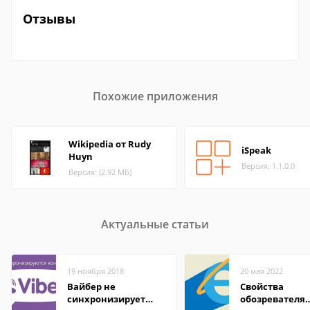
Отзывы
Похожие приложения
Wikipedia от Rudy
iSpeak
Huyn
Версия: 1.1.0.0
Версия: (2.92 МБ)
Актуальные статьи
19 ноября 2018
20 мая 2022
Вайбер не
Свойства
синхронизирует
обозревателя