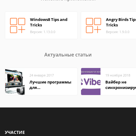
Windows8 Tips and
Angry Birds Tip
Tricks
Tricks
Версия: 1.13.0.0
Версия: 1.9.0.0
Актуальные статьи
24 января 2017
19 ноября 2018
Лучшие программы
Вайбер не
для
синхронизиру
редактирования
контакты
видео: подробные
обзоры
УЧАСТИЕ