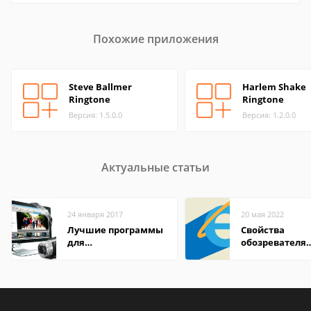
Похожие приложения
Steve Ballmer
Harlem Shake
Ringtone
Ringtone
Версия: 1.5.0.0
Версия: 1.2.0.0
Актуальные статьи
24 января 2017
20 мая 2022
Лучшие программы
Свойства
для
обозревателя
редактирования
Internet Explor
видео: подробные
находится
обзоры