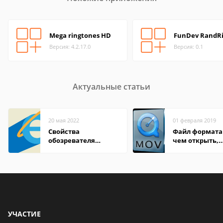
Mega ringtones HD
FunDev RandR
Версия: 4.2.17.0
Версия: 0.1
Актуальные статьи
20 мая 2022
01 февраля 2019
Свойства
Файл формата
обозревателя
чем открыть,
Internet Explorer где
описание,
находится
особенности
УЧАСТИЕ