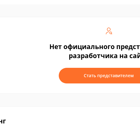
Нет официального предс
разработчика на са
Стать представителем
нг