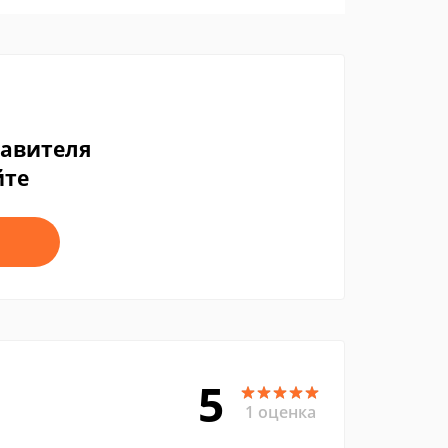
тавителя
йте
5
1 оценка