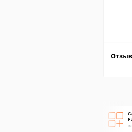
Отзы
G
Р
Ве