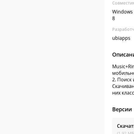
Совмести
Windows 
8
Разработ
ubiapps
Описан
Music+Ri
мобильно
2. Поиск
Скачиван
них клас
Версии
Скачат
(1.92 МБ