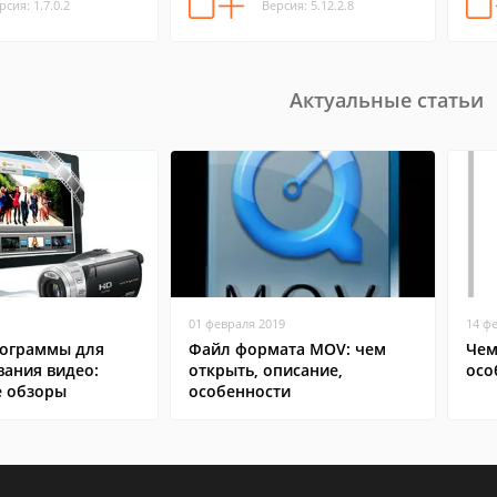
рсия: 1.7.0.2
Версия: 5.12.2.8
Актуальные статьи
01 февраля 2019
14 ф
ограммы для
Файл формата MOV: чем
Чем
вания видео:
открыть, описание,
осо
 обзоры
особенности