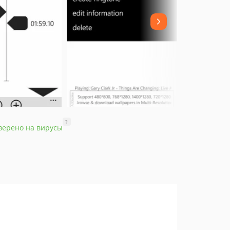
?
верено на вирусы