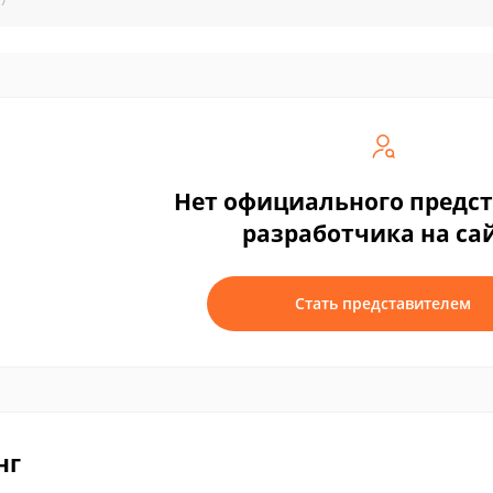
Нет официального предс
разработчика на са
Стать представителем
нг