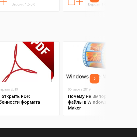
Версия: 1.5.0.0
Версия: 1.0.0.0
евраля 2019
06 марта 2019
 открыть PDF:
Почему не импортируются
бенности формата
файлы в Windows Movie
Maker