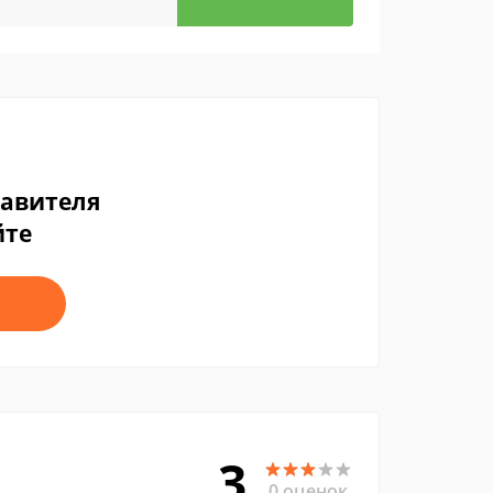
тавителя
йте
3
0 оценок