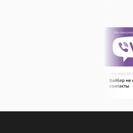
19 ноября 201
Вайбер не
контакты