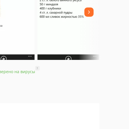
?
верено на вирусы