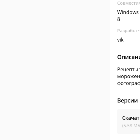
Совмести
Windows 
8
Разработ
vik
Описан
Рецепты 
морожено
фотогра
Версии
Скачат
(5.58 МБ