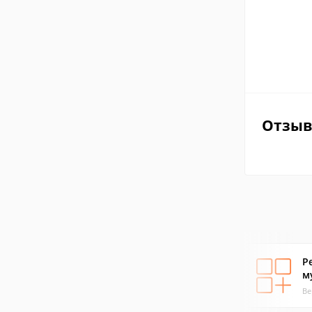
Отзы
Р
м
Ве