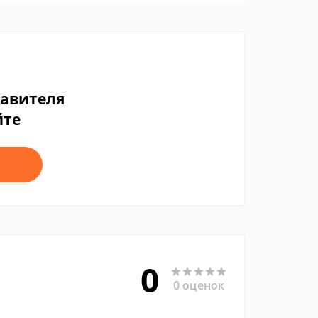
тавителя
йте
0
0 оценок