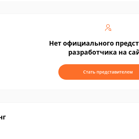
Нет официального предс
разработчика на са
Стать представителем
нг