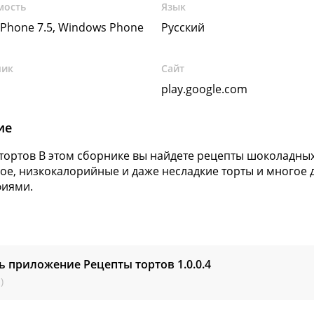
мость
Язык
Phone 7.5, Windows Phone
Русский
чик
Сайт
play.google.com
ие
тортов В этом сборнике вы найдете рецепты шоколадных
е, низкокалорийные и даже несладкие торты и многое 
фиями.
ь приложение Рецепты тортов
1.0.0.4
)