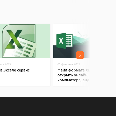
юня 2022
01 февраля 2019
 в Экселе сервис
Файл формата XLS: чем
открыть онлайн, на
компьютере, андроиде