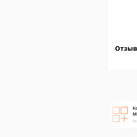
Отзы
К
М
Ве