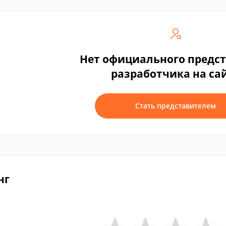
Нет официального предс
разработчика на са
Стать представителем
нг