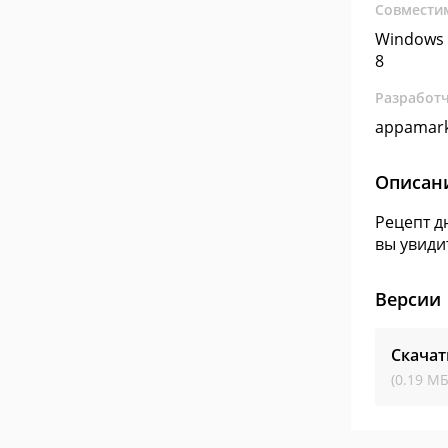
Совмести
Windows 
8
Разработ
appamar
Описан
Рецепт д
вы увиди
Версии
Скачат
(0.19 МБ