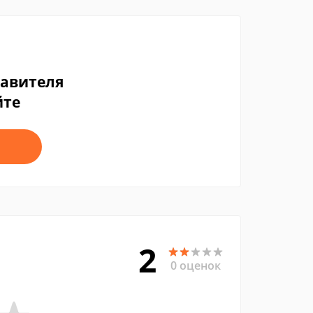
тавителя
йте
2
0 оценок