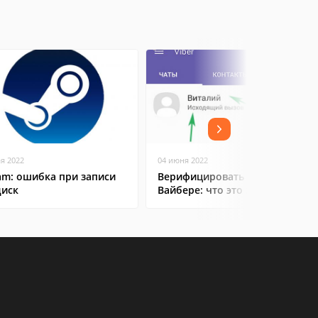
ая 2022
04 июня 2022
am: ошибка при записи
Верифицировать контакт в
диск
Вайбере: что это значит