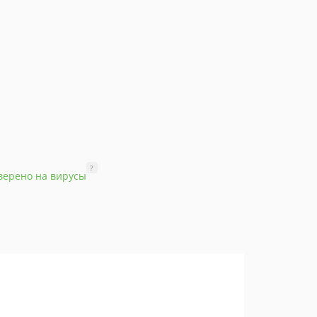
?
верено на вирусы