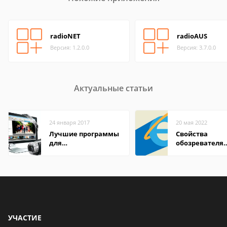
radioNET
radioAUS
Версия: 1.2.0.0
Версия: 3.7.0.0
Актуальные статьи
24 января 2017
20 мая 2022
Лучшие программы
Свойства
для
обозревателя
редактирования
Internet Explor
видео: подробные
находится
обзоры
УЧАСТИЕ