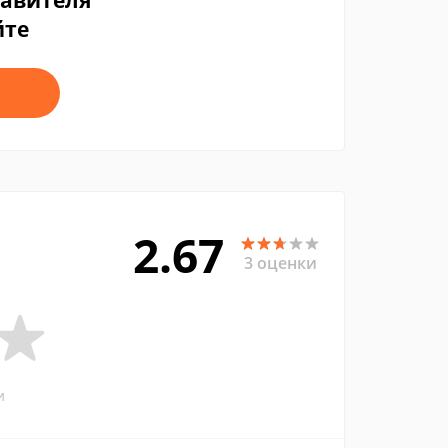
тавителя
йте
2.67
3 оценки
и