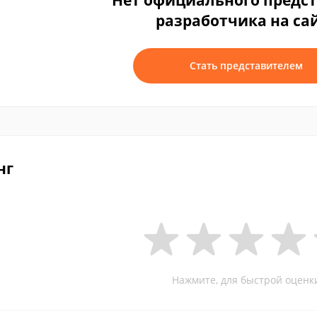
Нет официального предс
разработчика на са
Стать представителем
нг
Нажмите, для быстрой оценк