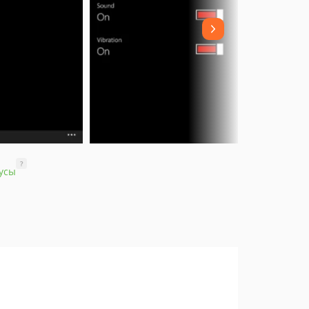
?
усы