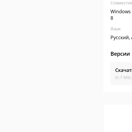
Совмести
Windows 
8
Язык
Русский,
Версии
Скачат
(0.7 МБ)