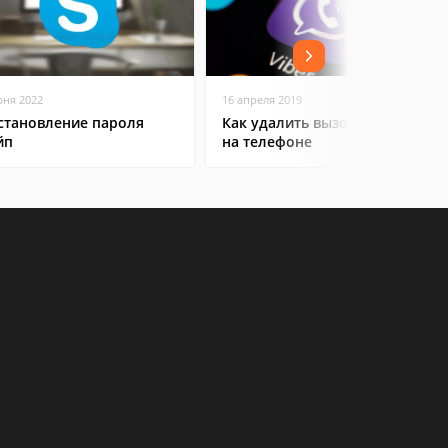
юня 2022
16 апреля 2019
становление пароля
Как удалить вызовы в Viber
йп
на телефоне