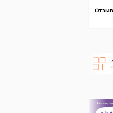
Отзы
S
Ве