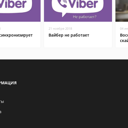
8
21 ноября 2018
04 и
 синхронизирует
Вайбер не работает
Вос
ска
РМАЦИЯ
ты
а