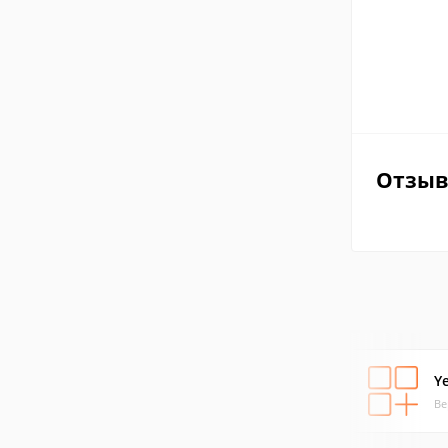
Отзы
Y
Ве