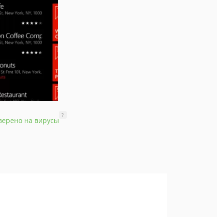
?
верено на вирусы