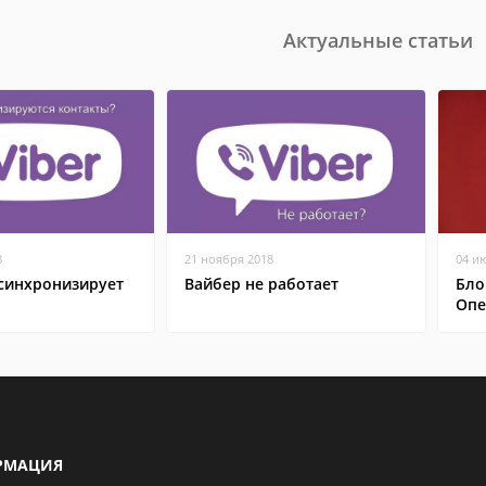
Актуальные статьи
8
21 ноября 2018
04 и
 синхронизирует
Вайбер не работает
Бло
Опе
РМАЦИЯ