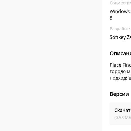
Совмести
Windows 
8
Разработ
Softkey 
Описан
Place Fi
городе м
подходящ
Версии
Скачат
(0.53 МБ