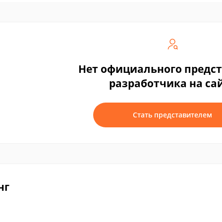
Нет официального предс
разработчика на са
Стать представителем
нг