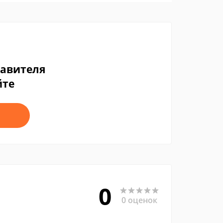
тавителя
йте
0
0 оценок