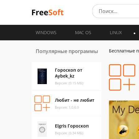
WINDOWS
MAC OS
LINUX
Популярные программы
Бесплатные 
Гороскоп от
Aybek_kz
Версия: (0.15 МБ)
Любит - не любит
Версия: 1.0.0.0
Elgris Гороскоп
Версия: (0.34 МБ)