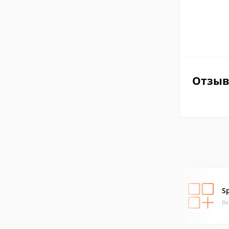
Отзы
S
Ве