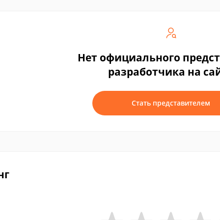
Нет официального предс
разработчика на са
Стать представителем
нг