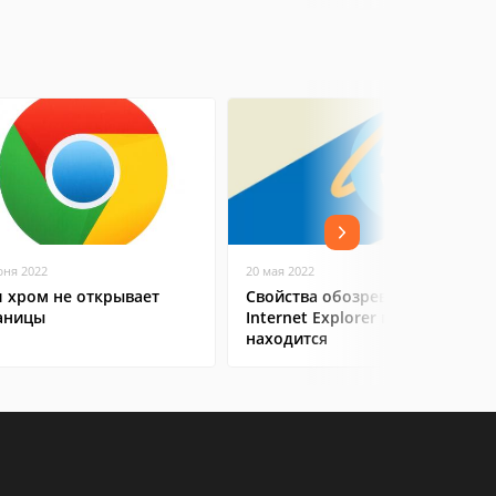
юня 2022
20 мая 2022
л хром не открывает
Свойства обозревателя
аницы
Internet Explorer где
находится