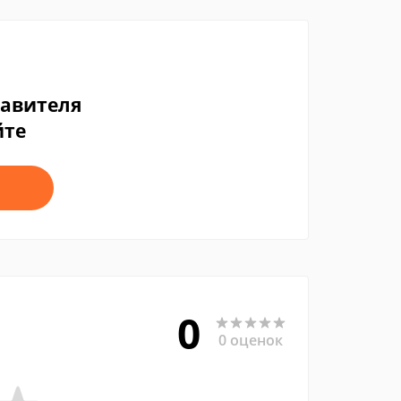
тавителя
йте
0
0 оценок