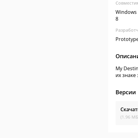
Совмести
Windows 
8
Разработ
Prototype
Описан
My Desti
их знаке
Версии
Скачат
(1.96 МБ