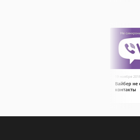
19 ноября 201
Вайбер не
контакты