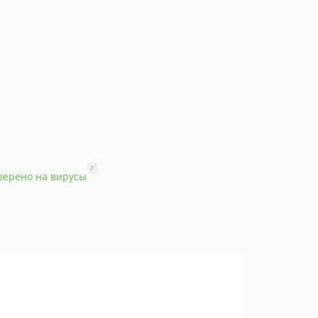
?
верено на вирусы