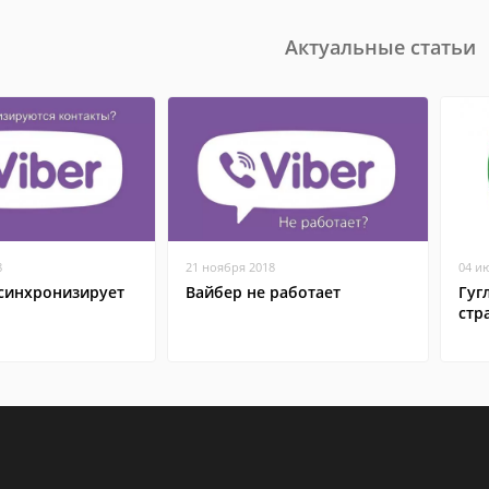
Актуальные статьи
8
21 ноября 2018
04 и
 синхронизирует
Вайбер не работает
Гуг
стр