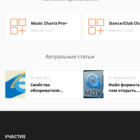
Music Charts Pro+
Dance/Club Ch
Версия: 1.0.0.1
Версия: 1.0.0.0
Актуальные статьи
20 мая 2022
01 февраля 2019
Свойства
Файл формата
обозревателя
чем открыть,
Internet Explorer где
описание,
находится
особенности
УЧАСТИЕ