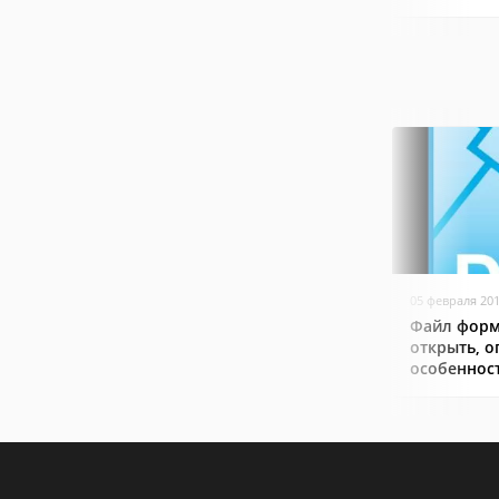
05 февраля 20
Файл форм
открыть, о
особеннос