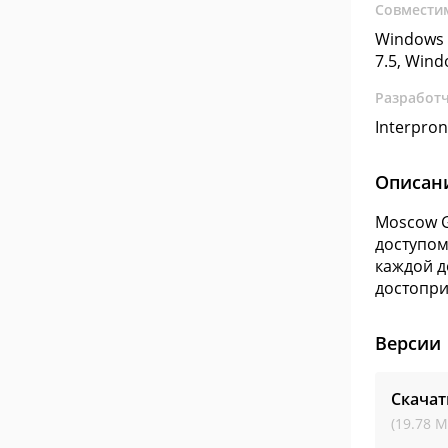
Совмести
Windows 
7.5, Win
Разработ
Interpro
Описан
Moscow G
доступом
каждой д
достопри
Версии
Скачат
(19.78 М