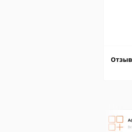
Отзы
А
Ве