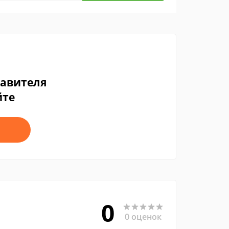
тавителя
йте
0
0 оценок