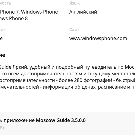
мость
Язык
Phone 7, Windows Phone
Английский
dows Phone 8
чик
Сайт
ne
www.windowsphone.com
ие
uide Яркий, удобный и подробный путеводитель по Москв
 ко всем достопримечательностям и текущему местопо
остопримечательности - более 280 фотографий - быстрый
мечательностей - информация об ценах, расписание и 
ь приложение Moscow Guide
3.5.0.0
Б)