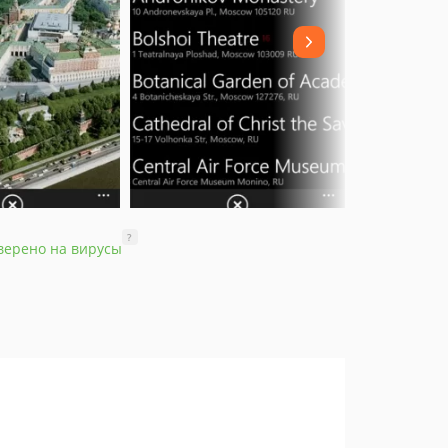
?
верено на вирусы