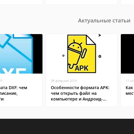
Актуальные статьи
19
08 февраля 2019
11 а
ата DXF: чем
Особенности формата APK:
Как
писание,
чем открыть файл на
мес
ти
компьютере и Андроид-
смартфоне