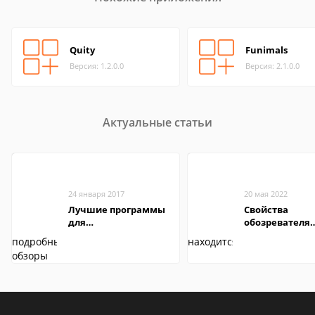
Quity
Funimals
Версия: 1.2.0.0
Версия: 2.1.0.0
Актуальные статьи
24 января 2017
20 мая 2022
Лучшие программы
Свойства
для
обозревателя
редактирования
Internet Explor
видео: подробные
находится
обзоры