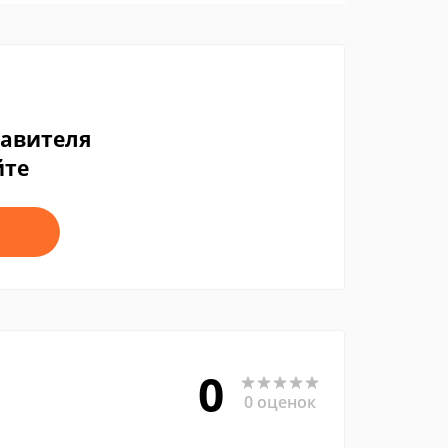
тавителя
йте
0
0 оценок