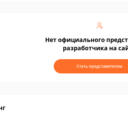
Нет официального предс
разработчика на са
Стать представителем
нг