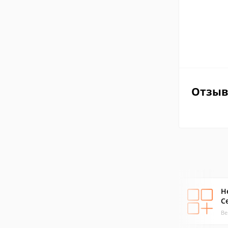
Отзы
He
C
Ве