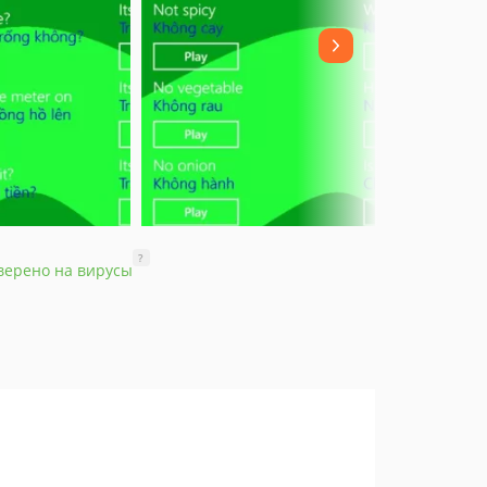
?
верено на вирусы