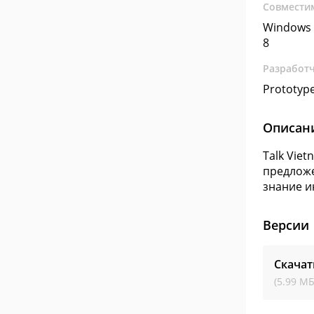
Совмести
Windows 
8
Разработ
Prototype
Описан
Talk Vie
предложе
знание и
Версии
Скачат
(5.99 МБ