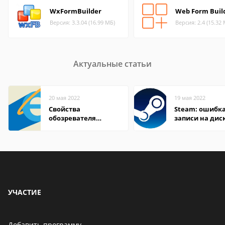
WxFormBuilder
Web Form Buil
Версия: 3.3.04 (16.99 МБ)
Версия: 2.4 (15.32
Актуальные статьи
20 мая 2022
19 мая 2022
Свойства
Steam: ошибка
обозревателя
записи на дис
Internet Explorer где
находится
УЧАСТИЕ
Добавить программу