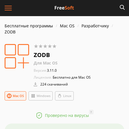
Бесплатные программы
Mac OS
Разработчику
ZODB
ZODB
Для Mac OS
Версия:
3.11.0
Лицензия:
Бесплатно для Mac OS
224 скачиваний
Mac OS
Windows
Linux
?
Проверено на вирусы