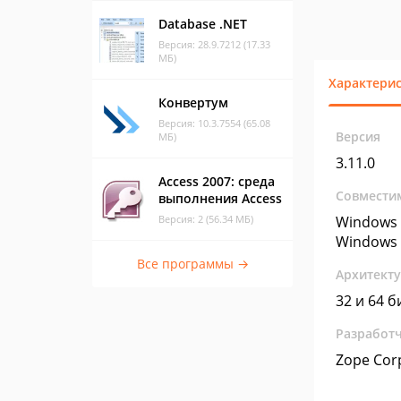
Database .NET
Версия: 28.9.7212 (17.33
МБ)
Характери
Конвертум
Версия: 10.3.7554 (65.08
Версия
МБ)
3.11.0
Access 2007: среда
Совмести
выполнения Access
Версия: 2 (56.34 МБ)
Windows 
Windows 
Все программы →
Архитект
32 и 64 б
Разработ
Zope Cor