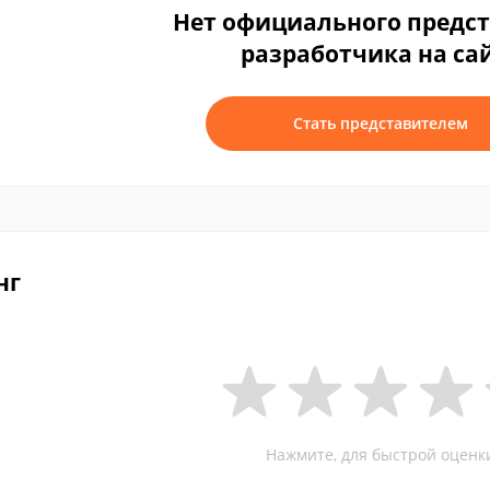
Нет официального предс
разработчика на са
Стать представителем
нг
Нажмите, для быстрой оценк