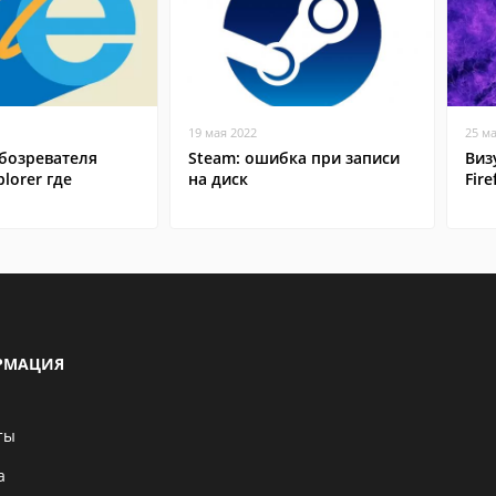
19 мая 2022
25 м
бозревателя
Steam: ошибка при записи
Виз
plorer где
на диск
Fire
РМАЦИЯ
ты
а