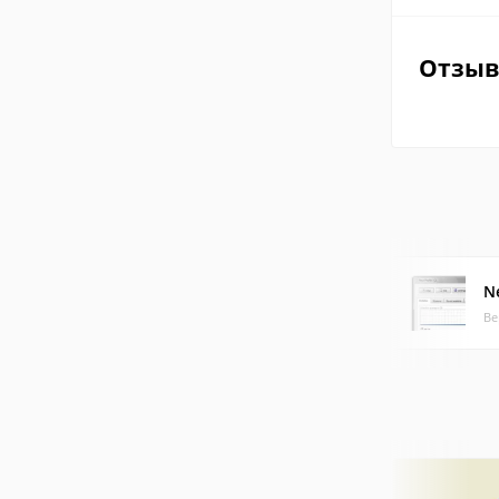
Отзы
N
Ве