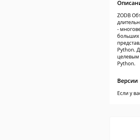
Описан
ZODB Объ
длительн
- многов
больших 
представ
Python. 
целевым 
Python.
Версии
Если у в