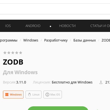
IOS
ANDROID
НОВОСТИ
СТАТЬИ И 
программы
Windows
Разработчику
Базы данных
ZOD
ZODB
Для Windows
Версия:
3.11.0
Лицензия:
Бесплатно для Windows
21
Windows
Linux
Mac OS