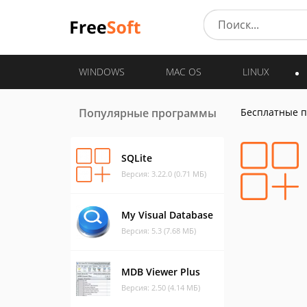
WINDOWS
MAC OS
LINUX
Популярные программы
Бесплатные 
SQLite
Версия: 3.22.0 (0.71 МБ)
My Visual Database
Версия: 5.3 (7.68 МБ)
MDB Viewer Plus
Версия: 2.50 (4.14 МБ)