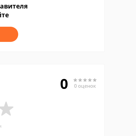
тавителя
йте
0
0 оценок
и