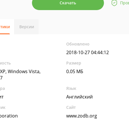
Скачать
Про
стики
Версии
Обновлено
2018-10-27 04:44:12
мость
Размер
XP, Windows Vista,
0.05 МБ
7
ура
Язык
ит
Английский
чик
Сайт
poration
www.zodb.org