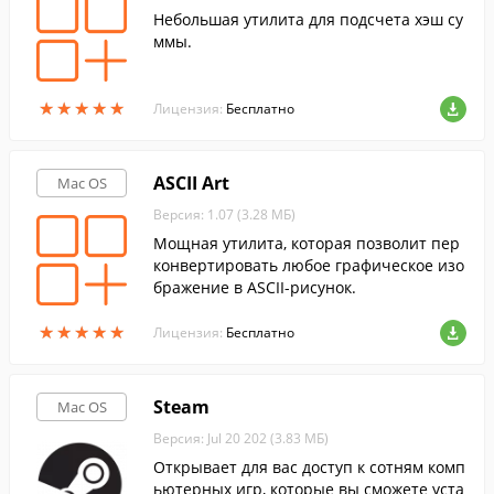
Небольшая утилита для подсчета хэш су
ммы.
★
★
★
★
★
★
★
★
★
★
Лицензия:
Бесплатно
ASCII Art
Mac OS
Версия: 1.07 (3.28 МБ)
Мощная утилита, которая позволит пер
конвертировать любое графическое изо
бражение в ASCII-рисунок.
★
★
★
★
★
★
★
★
★
★
Лицензия:
Бесплатно
Steam
Mac OS
Версия: Jul 20 202 (3.83 МБ)
Открывает для вас доступ к сотням комп
ьютерных игр, которые вы сможете уста