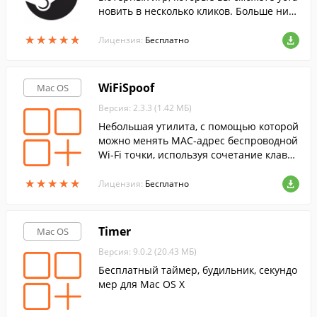
новить в несколько кликов. Больше ника
кой возни с дисками, все игры всего ли
★
★
★
★
★
★
★
★
★
★
шь в нескольких кликах от вас.
Лицензия:
Бесплатно
WiFiSpoof
Mac OS
Версия: 2.3.3 (1.42 МБ)
Небольшая утилита, с помощью которой
можно менять MAC-адрес беспроводной
Wi-Fi точки, используя сочетание клави
ш, или из строки меню.
★
★
★
★
★
★
★
★
★
★
Лицензия:
Бесплатно
Timer
Mac OS
Версия: 9.0.2 (20.43 МБ)
Бесплатный таймер, будильник, секундо
мер для Mac OS X