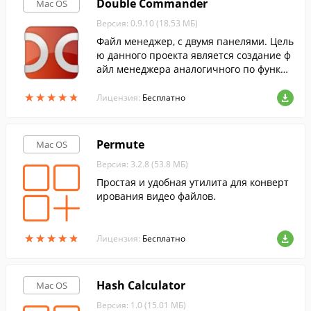
Double Commander
Mac OS
Версия: 0.9.10 (18.53 МБ)
Файл менеджер, с двумя панелями. Цель
ю данного проекта является создание ф
айл менеджера аналогичного по функци
ональности Total Commander и совмест
★
★
★
★
★
★
★
★
★
★
имого с его плагинами.
Лицензия:
Бесплатно
Permute
Mac OS
Версия: 3.2.8 (53.8 МБ)
Простая и удобная утилита для конверт
ирования видео файлов.
★
★
★
★
★
★
★
★
★
★
Лицензия:
Бесплатно
Hash Calculator
Mac OS
Версия: 1.0 (15.01 МБ)