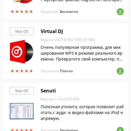
еры и другие программы.
★
★
★
★
★
★
★
★
★
★
Лицензия:
Бесплатно
Virtual DJ
Mac OS
Версия: 2023 b7607 (895.97 МБ)
Очень популярная программа, для мик
ширования MP3 в режиме реального вр
емени. Превратите свой компьютер, по
д управлением MacOS в продвинутую DJ
★
★
★
★
★
★
★
★
★
★
студию.
Лицензия:
Платно
Senuti
Mac OS
Версия: 1.3.4 (4.05 МБ)
Полезная утилита, которая позволит раб
отать с ауди- и видео-файлами на iPod н
апрямую.
★
★
★
★
★
★
★
★
★
★
Лицензия:
Бесплатно