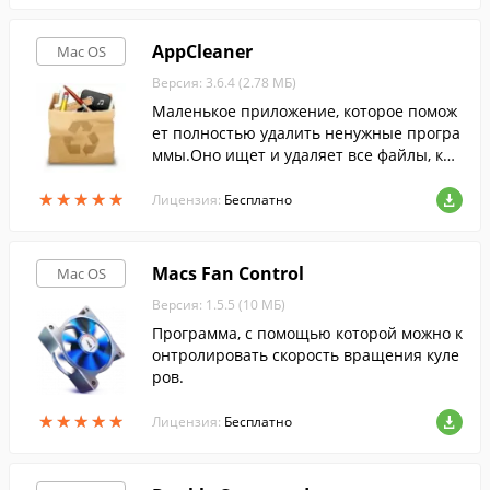
AppCleaner
Mac OS
Версия: 3.6.4 (2.78 МБ)
Маленькое приложение, которое помож
ет полностью удалить ненужные програ
ммы.Оно ищет и удаляет все файлы, кот
орые могли остаться после удаления пр
★
★
★
★
★
★
★
★
★
★
ограммы.
Лицензия:
Бесплатно
Macs Fan Control
Mac OS
Версия: 1.5.5 (10 МБ)
Программа, с помощью которой можно к
онтролировать скорость вращения куле
ров.
★
★
★
★
★
★
★
★
★
★
Лицензия:
Бесплатно