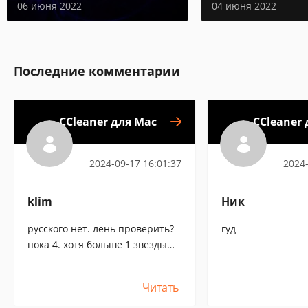
06 июня 2022
04 июня 2022
Последние комментарии
CCleaner для Mac
CCleaner 
2024-09-17 16:01:37
2024-
klim
Ник
русского нет. лень проверить?
гуд
пока 4. хотя больше 1 звезды
оценка не ставится. вам
виднее.[:+1:]
Читать