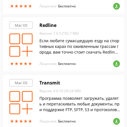
★
★
★
★
★
★
★
★
★
★
Лицензия:
Бесплатно
Redline
Mac OS
Версия: 1.0.5 (182.7 МБ)
Если любите сумасшедшую езду на спор
тивных карах по оживленным трассам г
орода, вам точно стоит скачать Redline.
Разработчик наделил утилиту захватыва
★
★
★
★
★
★
★
★
★
★
ющей графикой и реалистичным звуко
Лицензия:
Бесплатно
м.
Transmit
Mac OS
Версия: 4.4.10 (30.24 МБ)
Программа позволяет загружать, удалят
ь и перетаскивать любые документы, пр
и поддержке FTP, SFTP, S3 и протоколов i
Disk и WebDAV.
★
★
★
★
★
★
★
★
★
★
Лицензия:
Бесплатно