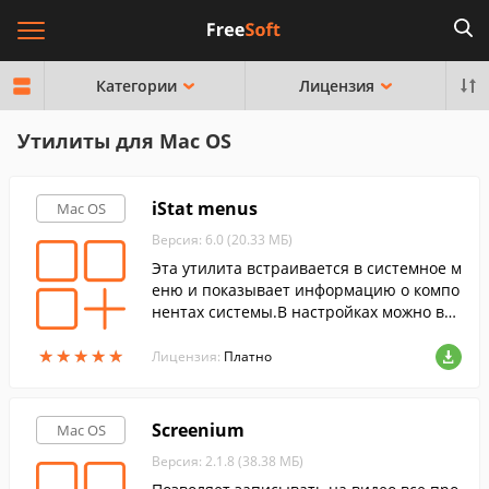
Категории
Лицензия
Утилиты для Mac OS
iStat menus
Mac OS
Версия: 6.0 (20.33 МБ)
Эта утилита встраивается в системное м
еню и показывает информацию о компо
нентах системы.В настройках можно вы
брать отображение только тех параметр
★
★
★
★
★
★
★
★
★
★
ов, которые вас интересуют.
Лицензия:
Платно
Screenium
Mac OS
Версия: 2.1.8 (38.38 МБ)