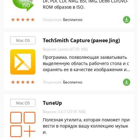
DF, PDI, CDI, NRG, B5I, IMG, DEBб CD/DVD-
ROM образов в ISO.
★
★
★
★
★
★
★
★
★
★
Лицензия:
Бесплатно
TechSmith Capture (ранее Jing)
Mac OS
Версия: Latest (47.61 МБ)
Программа, позволяющая захватывать
выделенную область рабочего стола и с
охранять ее в качестве изображения ил
и видео.
★
★
★
★
★
★
★
★
★
★
Лицензия:
Бесплатно
TuneUp
Mac OS
Версия: 3.0.7 (37.91 МБ)
Полезная утилита, которая поможет при
вести в порядок вашу коллекцию музык
и.