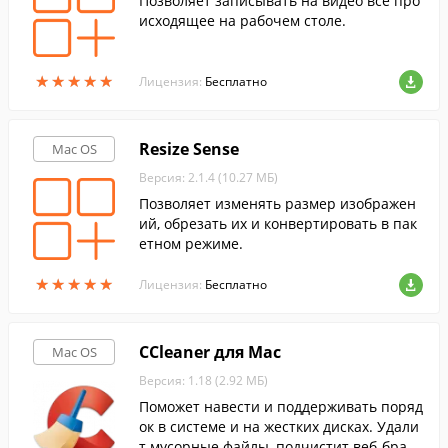
Позволяет записывать на видео все про
исходящее на рабочем столе.
★
★
★
★
★
★
★
★
★
★
Лицензия:
Бесплатно
Resize Sense
Mac OS
Версия: 2.1.4 (10.27 МБ)
Позволяет изменять размер изображен
ий, обрезать их и конвертировать в пак
етном режиме.
★
★
★
★
★
★
★
★
★
★
Лицензия:
Бесплатно
CCleaner для Mac
Mac OS
Версия: 1.18 (2.92 МБ)
Поможет навести и поддерживать поряд
ок в системе и на жестких дисках. Удали
т мусорные файлы, подчистит веб-брауз