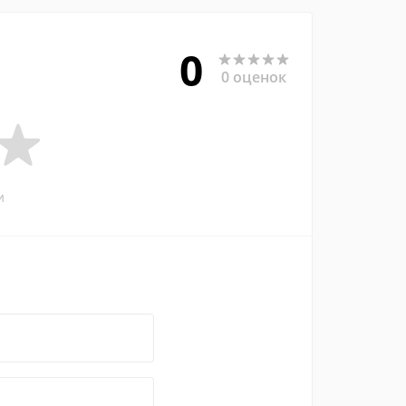
0
0 оценок
и