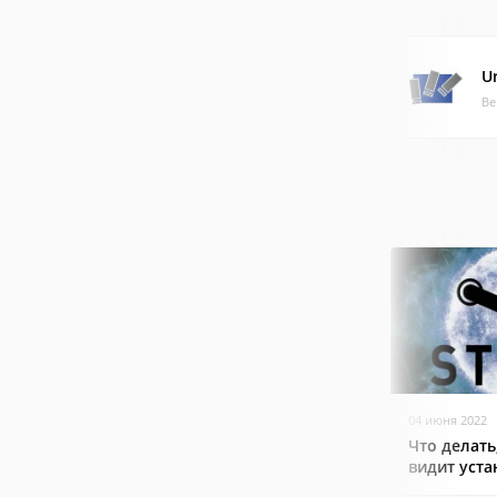
U
Ве
04 июня 2022
Что делать
видит уст