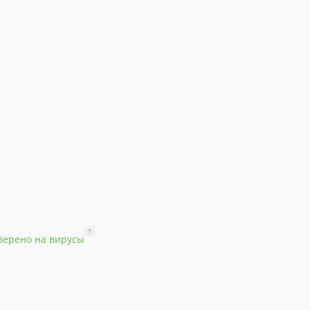
?
верено на вирусы