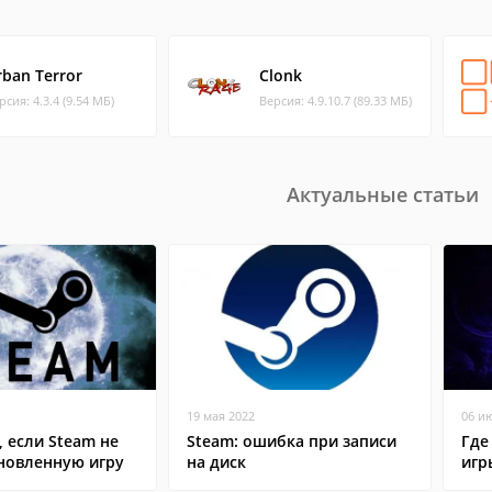
rban Terror
Clonk
рсия: 4.3.4 (9.54 МБ)
Версия: 4.9.10.7 (89.33 МБ)
Актуальные статьи
19 мая 2022
06 и
, если Steam не
Steam: ошибка при записи
Где
ановленную игру
на диск
игр