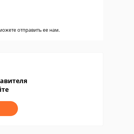
 можете
отправить ее нам
.
тавителя
йте