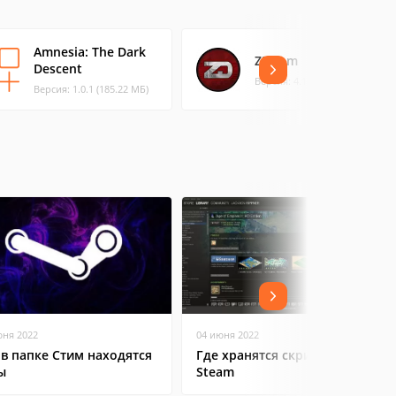
Amnesia: The Dark
ZDoom
Descent
Версия: 4.1.2 (14 МБ)
Версия: 1.0.1 (185.22 МБ)
юня 2022
04 июня 2022
 в папке Стим находятся
Где хранятся скриншоты в
ы
Steam