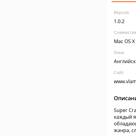
Версия
1.0.2
Совмести
Mac OS X
Язык
Английс
Сайт
www.vla
Описан
Super Cr
каждый я
обладающ
жанра, с