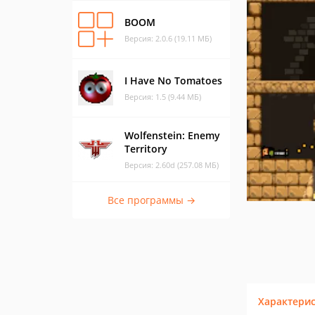
BOOM
Версия: 2.0.6 (19.11 МБ)
I Have No Tomatoes
Версия: 1.5 (9.44 МБ)
Wolfenstein: Enemy
Territory
Версия: 2.60d (257.08 МБ)
Все программы →
Характери