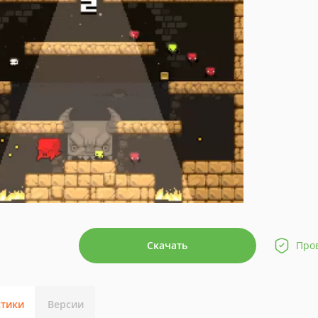
Скачать
Про
стики
Версии