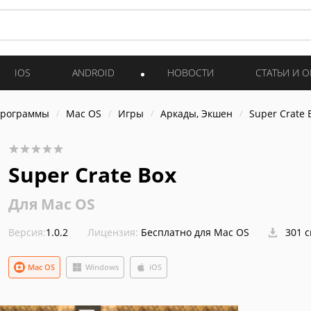
IOS
ANDROID
НОВОСТИ
СТАТЬИ И 
программы
Mac OS
Игры
Аркады, Экшен
Super Crate 
Super Crate Box
Для Mac OS
Версия:
1.0.2
Лицензия:
Бесплатно для Mac OS
301 
Mac OS
Windows
iOS