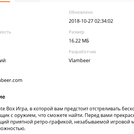
Обновлено
2018-10-27 02:34:02
мость
Размер
16.22 МБ
Разработчик
кий
Vlambeer
mbeer.com
ие
ate Box Игра, в которой вам предстоит отстреливать бес
щик с оружием, что сможете найти. Перед вами прекрас
ий приятной ретро-графикой, незабываемой игровой ме
ложностью.