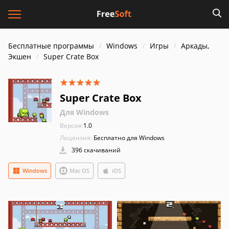
Бесплатные программы
Windows
Игры
Аркады,
Экшен
Super Crate Box
Super Crate Box
Для Windows
Версия:
1.0
Лицензия:
Бесплатно для Windows
396 скачиваний
Windows
Mac OS
iOS