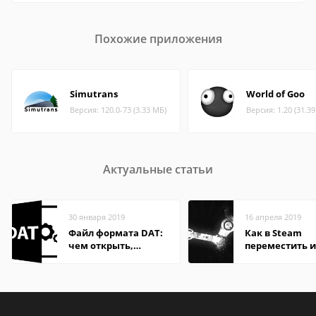
Похожие приложения
Simutrans
World of Goo
Версия: 120.0-73 (3.33 МБ)
Версия: 1.20 (31.3
Актуальные статьи
30 января 2019
16 апреля 2019
Файл формата DAT:
Как в Steam
чем открыть,
переместить и
описание,
другой диск
особенности