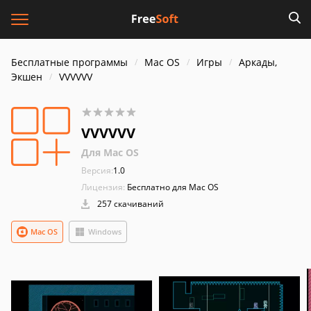
Бесплатные программы
Mac OS
Игры
Аркады,
Экшен
VVVVVV
VVVVVV
Для Mac OS
Версия:
1.0
Лицензия:
Бесплатно для Mac OS
257 скачиваний
Mac OS
Windows