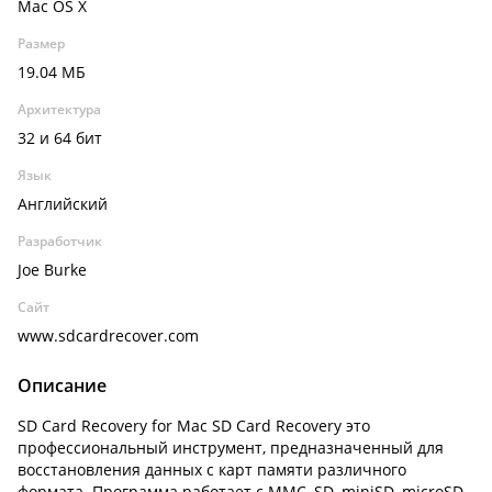
Mac OS X
Размер
19.04 МБ
Архитектура
32 и 64 бит
Язык
Английский
Разработчик
Joe Burke
Сайт
www.sdcardrecover.com
Описание
SD Card Recovery for Mac SD Card Recovery это
профессиональный инструмент, предназначенный для
восстановления данных с карт памяти различного
формата. Программа работает с MMC, SD, miniSD, microSD,