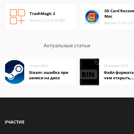
SD Card Recove
TrashMagic 2
Mac
Версия: 2.2.8 (6.56 МБ)
Версия: 5.1.8.2 (19
Актуальные статьи
19 мая 2022
30 января 2019
Steam: ошибка при
Файл формата 
записи на диск
чем открыть,
описание,
особенности
УЧАСТИЕ