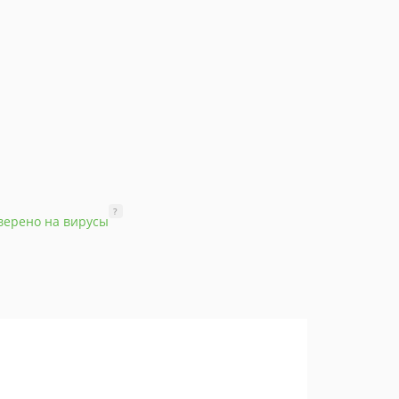
?
верено на вирусы