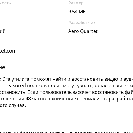
мость
Размер
9.54 МБ
Разработчик
кий
Aero Quartet
tet.com
ие
d Эта утилита поможет найти и восстановить видео и ауд
Treasured пользователи смогут узнать, осталось ли в ф
осстановить. Если пользователь захочет восстановить фай
и в течении 48 часов технические специалисты разрабо
ого случая.