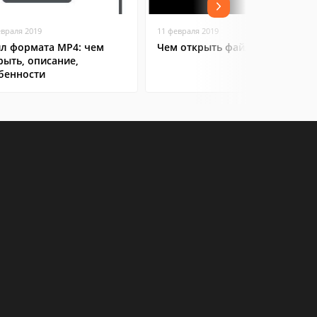
евраля 2019
11 февраля 2019
л формата MP4: чем
Чем открыть файл AVI
рыть, описание,
бенности