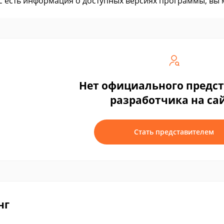
ас есть информация о доступных версиях программы, вы
Нет официального предс
разработчика на са
Стать представителем
нг