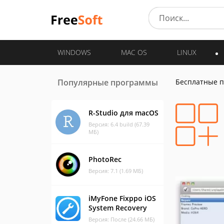
WINDOWS
MAC OS
LINUX
Популярные программы
Бесплатные 
R-Studio для macOS
Версия: 6.4 build (67.39
МБ)
PhotoRec
Версия: 7.1 (1.69 МБ)
iMyFone Fixppo iOS
System Recovery
Версия: После (24.66 МБ)