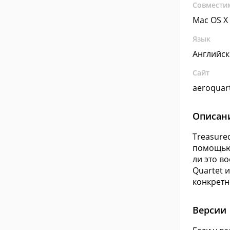
Совмести
Mac OS X
Язык
Английс
Сайт
aeroquar
Описан
Treasure
помощью 
ли это в
Quartet 
конкретн
Версии