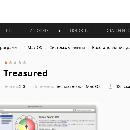
IOS
ANDROID
НОВОСТИ
СТАТЬИ И 
программы
Mac OS
Система, утилиты
Восстановление д
Treasured
Версия:
3.0
Лицензия:
Бесплатно для Mac OS
323 ск