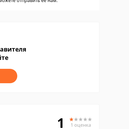
 можете
отправить ее нам
.
тавителя
йте
1
1 оценка