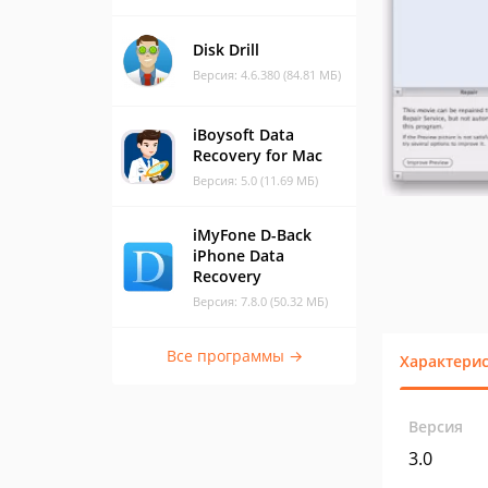
Disk Drill
Версия: 4.6.380 (84.81 МБ)
iBoysoft Data
Recovery for Mac
Версия: 5.0 (11.69 МБ)
iMyFone D-Back
iPhone Data
Recovery
Версия: 7.8.0 (50.32 МБ)
Все программы →
Характери
Версия
3.0