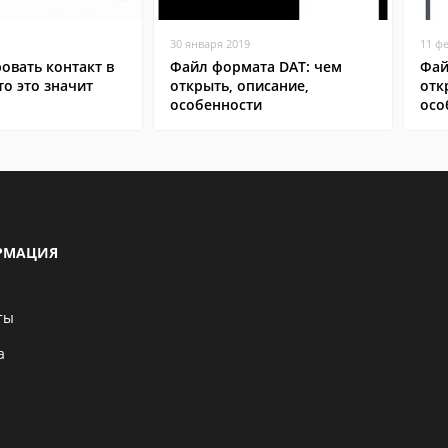
30 января 2019
11 ф
овать контакт в
Файл формата DAT: чем
Фай
то это значит
открыть, описание,
отк
особенности
осо
РМАЦИЯ
ты
а