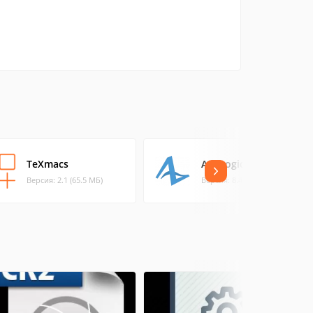
TeXmacs
AnyLogic
Версия: 2.1 (65.5 МБ)
Версия: 8.4.0 (852.21 МБ)