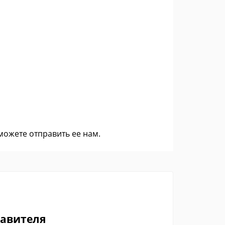
 можете
отправить ее нам
.
тавителя