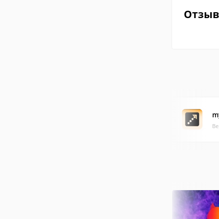
Отзы
m
Ве