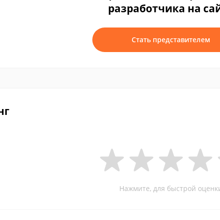
разработчика на са
Стать представителем
нг
Нажмите, для быстрой оценк