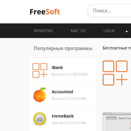
WINDOWS
MAC OS
LINUX
Популярные программы
Бесплатные 
iBank
Версия: 5.2.1 (38.95 МБ)
Accounted
Версия: 3.1.2 (5.67 МБ)
HomeBank
Версия: 5.5.3 (2.94 МБ)