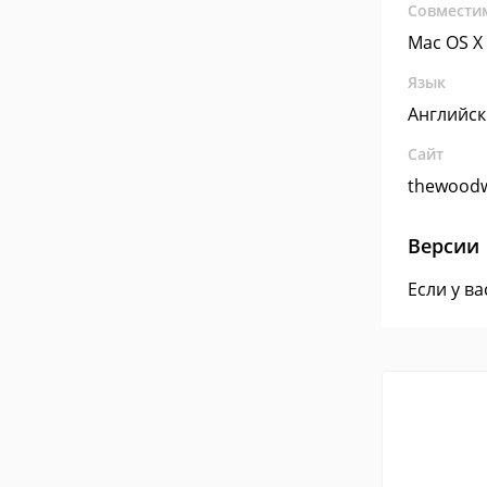
Совмести
Mac OS X
Язык
Английс
Сайт
thewoodw
Версии
Если у в