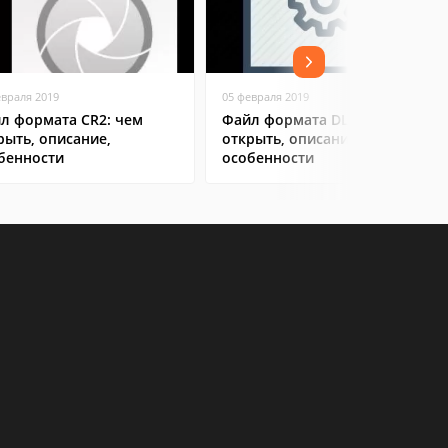
евраля 2019
05 февраля 2019
л формата CR2: чем
Файл формата DLL: чем
рыть, описание,
открыть, описание,
бенности
особенности