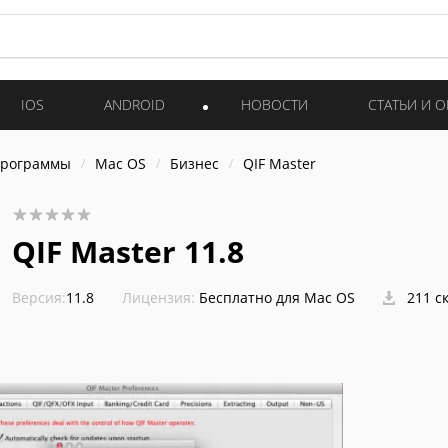
IOS
ANDROID
НОВОСТИ
СТАТЬИ И 
программы
Mac OS
Бизнес
QIF Master
QIF Master 11.8
Версия:
11.8
Лицензия:
Бесплатно для Mac OS
211 с