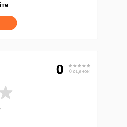
йте
0
0 оценок
и