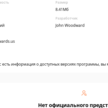
мость
Размер
8.41Мб
Разработчик
кий
John Woodward
ards.us
ас есть информация о доступных версиях программы, вы
Нет официального предс