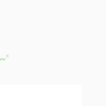
?
усы