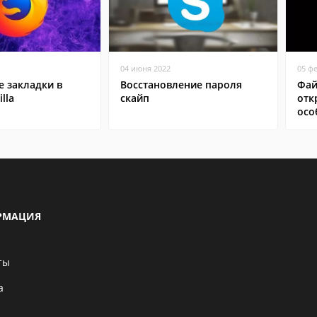
04 июня 2022
05 ф
 закладки в
Восстановление пароля
Фай
lla
скайп
отк
осо
РМАЦИЯ
ты
а