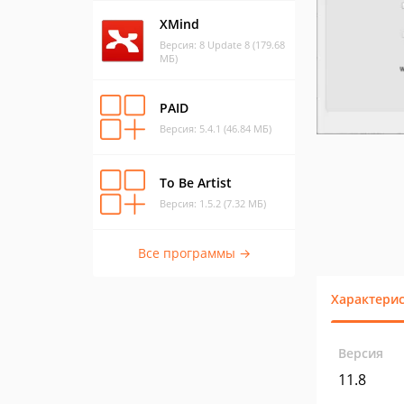
XMind
Версия: 8 Update 8 (179.68
МБ)
PAID
Версия: 5.4.1 (46.84 МБ)
To Be Artist
Версия: 1.5.2 (7.32 МБ)
Все программы →
Характери
Версия
11.8