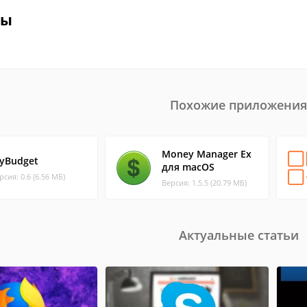
вы
Похожие приложения
Money Manager Ex
yBudget
для macOS
рсия: 0.6 (6.56 МБ)
Версия: 1.5.5 (20.79 МБ)
Актуальные статьи