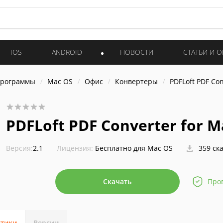
IOS
ANDROID
НОВОСТИ
СТАТЬИ И 
программы
Mac OS
Офис
Конвертеры
PDFLoft PDF Con
PDFLoft PDF Converter for M
Версия:
2.1
Лицензия:
Бесплатно для Mac OS
359 ск
Скачать
Про
стики
Версии