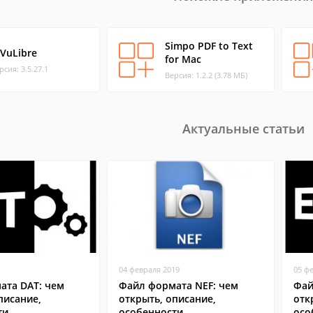
Simpo PDF to Text
jVuLibre
for Mac
рсия: 3.5.27.1
Версия: 1.2.2 (3.78 МБ)
Актуальные статьи
04 февраля 2019
05 ф
ата DAT: чем
Файл формата NEF: чем
Фай
писание,
открыть, описание,
отк
ти
особенности
осо