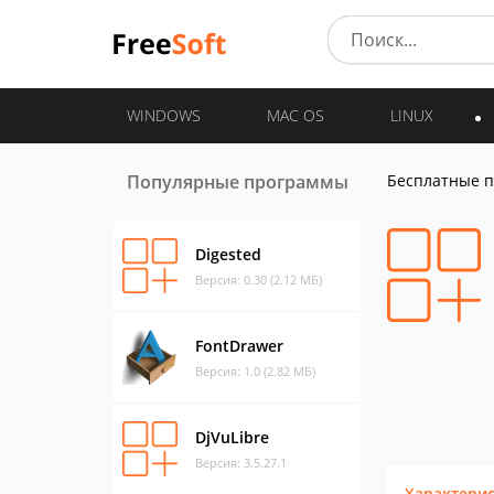
WINDOWS
MAC OS
LINUX
Популярные программы
Бесплатные 
Digested
Версия: 0.30 (2.12 МБ)
FontDrawer
Версия: 1.0 (2.82 МБ)
DjVuLibre
Версия: 3.5.27.1
Характери