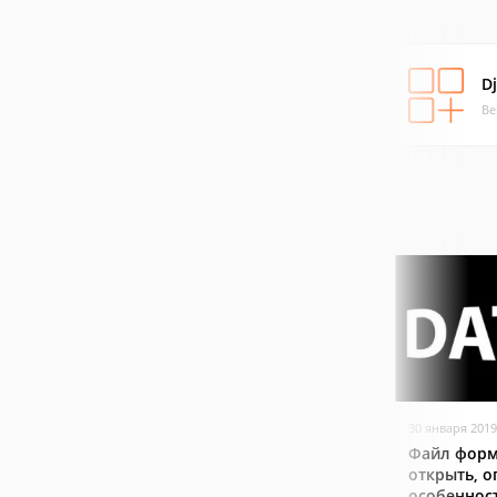
D
Ве
30 января 2019
Файл форм
открыть, о
особеннос