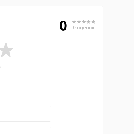
0
0 оценок
и