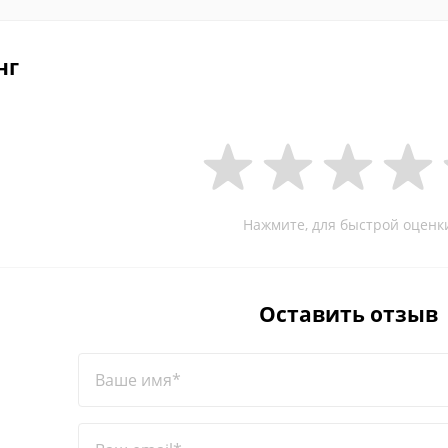
нг
Нажмите, для быстрой оценк
Оставить отзыв
Ваше имя*