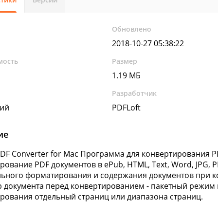
Обновлено
2018-10-27 05:38:22
мость
Размер
1.19 МБ
Разработчик
кий
PDFLoft
ие
PDF Converter for Mac Программа для конвертирования P
ование PDF документов в ePub, HTML, Text, Word, JPG, PNG
ьного форматирования и содержания документов при к
 документа перед конвертированием - пакетный режим 
рования отдельный страниц или диапазона страниц.