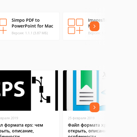
Simpo PDF to
ImagesToPDF for
PowerPoint for Mac
Mac
Версия: 1.1.1 (3.87 МБ)
Версия: 1.1 (0.14 МБ)
евраля 2019
25 февраля 2019
л формата eps: чем
Файл формата xps: чем
рыть, описание,
открыть, описание,
бенности
особенности