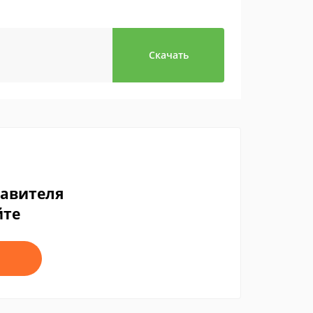
Скачать
тавителя
йте