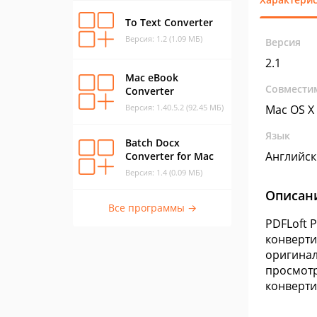
To Text Converter
Версия: 1.2 (1.09 МБ)
Версия
2.1
Mac eBook
Совмести
Converter
Версия: 1.40.5.2 (92.45 МБ)
Mac OS X
Язык
Batch Docx
Английс
Converter for Mac
Версия: 1.4 (0.09 МБ)
Описан
Все программы →
PDFLoft 
конвертир
оригинал
просмотр
конверти