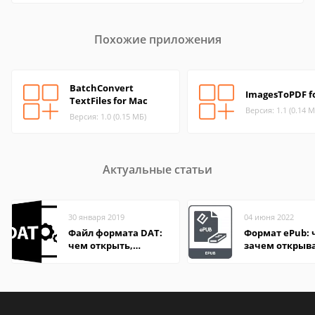
Похожие приложения
BatchConvert
ImagesToPDF f
TextFiles for Mac
Версия: 1.1 (0.14 М
Версия: 1.0 (0.15 МБ)
Актуальные статьи
30 января 2019
04 июня 2022
Файл формата DAT:
Формат ePub: 
чем открыть,
зачем открыв
описание,
особенности