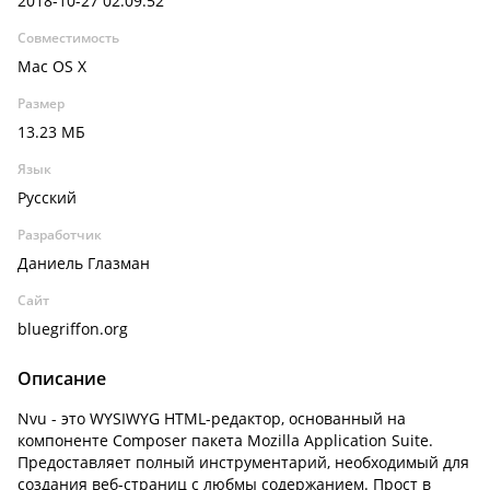
2018-10-27 02:09:52
Совместимость
Mac OS X
Размер
13.23 МБ
Язык
Русский
Разработчик
Даниель Глазман
Сайт
bluegriffon.org
Описание
Nvu - это WYSIWYG HTML-редактор, основанный на
компоненте Composer пакета Mozilla Application Suite.
Предоставляет полный инструментарий, необходимый для
создания веб-страниц с любмы содержанием. Прост в