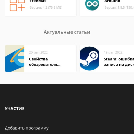
FreeMat
Arduino
Версия: 4.2 (75.8 МБ)
Версия: 1.8.5 (150.
Актуальные статьи
20 мая 2022
19 мая 2022
Свойства
Steam: ошибка
обозревателя
записи на дис
Internet Explorer где
находится
УЧАСТИЕ
Добавить программу