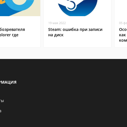
19 мая 2022
05 ф
бозревателя
Steam: ошибка при записи
Осо
plorer где
на диск
как
ком
РМАЦИЯ
ты
а