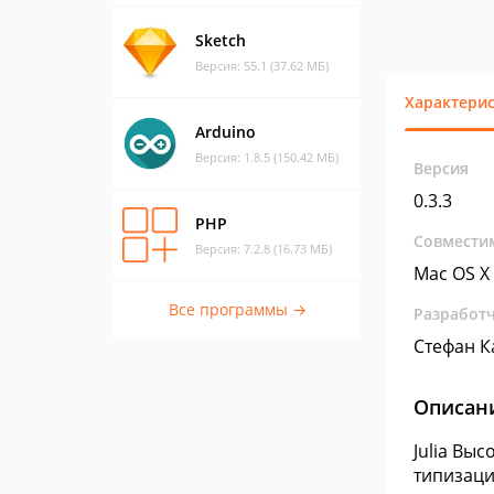
Sketch
Версия: 55.1 (37.62 МБ)
Характери
Arduino
Версия: 1.8.5 (150.42 МБ)
Версия
0.3.3
PHP
Совмести
Версия: 7.2.8 (16.73 МБ)
Mac OS X
Все программы →
Разработ
Стефан К
Описан
Julia Вы
типизаци