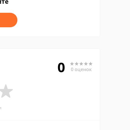
йте
0
0 оценок
и