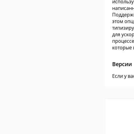
использу
написанн
Поддержи
этом опц
типизиру
для уско
процессе
которые 
Версии
Если у в