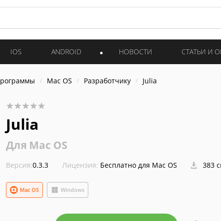
IOS
ANDROID
НОВОСТИ
СТАТЬИ И 
программы
Mac OS
Разработчику
Julia
Julia
Для Mac OS
Версия:
0.3.3
Лицензия:
Бесплатно для Mac OS
383 
Mac OS
Windows