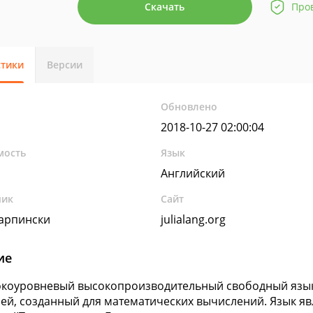
Скачать
Про
стики
Версии
Обновлено
2018-10-27 02:00:04
мость
Язык
Английский
чик
Сайт
арпински
julialang.org
ие
сокоуровневый высокопроизводительный свободный яз
ей, созданный для математических вычислений. Язык яв