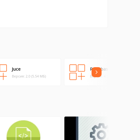
Juce
REALbasic
Версия: 2.0 (5.54 МБ)
Версия: 4.3 (168.54 МБ)