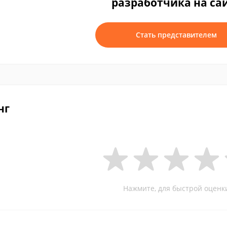
разработчика на са
Стать представителем
нг
Нажмите, для быстрой оценк