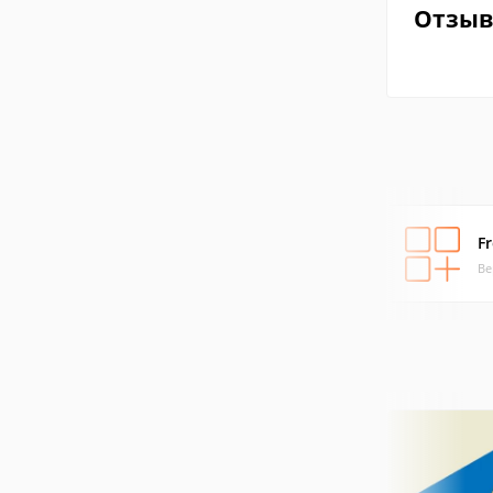
Отзы
F
Ве