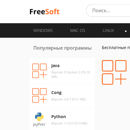
WINDOWS
MAC OS
LINUX
Популярные программы
Бесплатные 
Java
Версия: 8 Update 2 (76.18
МБ)
Cong
Версия: 0.8.7 (0.51 МБ)
Python
Версия: 3.10.0 (37.9 МБ)