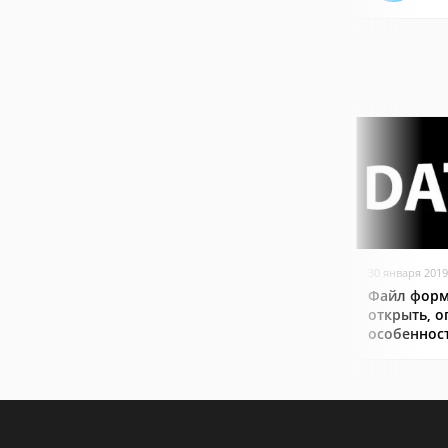
30 января 2019
Файл форм
открыть, о
особеннос