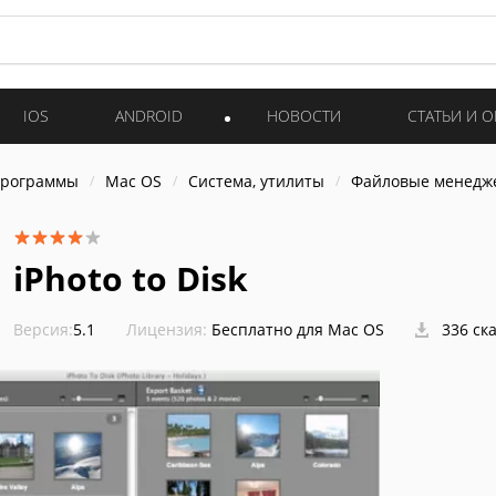
IOS
ANDROID
НОВОСТИ
СТАТЬИ И 
программы
Mac OS
Система, утилиты
Файловые менедж
iPhoto to Disk
Версия:
5.1
Лицензия:
Бесплатно для Mac OS
336 ск