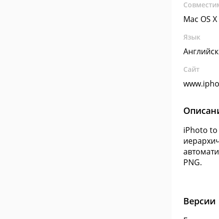
Совмести
Mac OS X
Язык
Английс
Сайт
www.ipho
Описан
iPhoto t
иерархич
автомати
PNG.
Версии