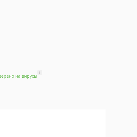
?
верено на вирусы