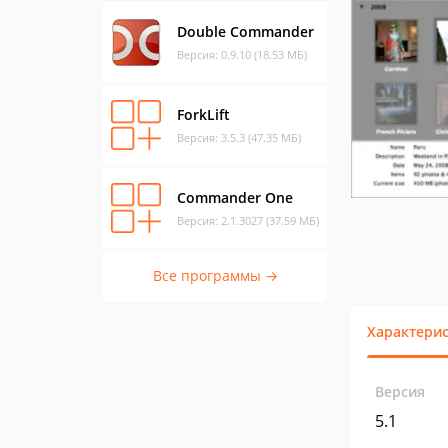
Double Commander
Версия: 0.9.10 (18.53 МБ)
ForkLift
Версия: 3.5.3 (47.35 МБ)
Commander One
Версия: 2.1.3027 (37.59 МБ)
Все программы →
Характери
Версия
5.1