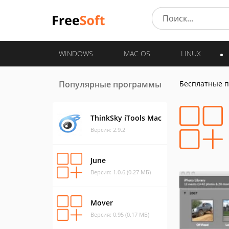
WINDOWS
MAC OS
LINUX
Популярные программы
Бесплатные 
ThinkSky iTools Mac
Версия: 2.9.2
June
Версия: 1.0.6 (0.27 МБ)
Mover
Версия: 0.95 (0.17 МБ)