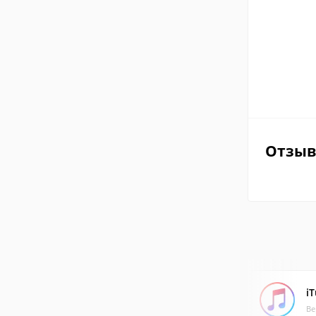
Отзы
i
Ве