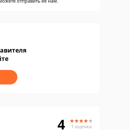
 можете
отправить ее нам
.
тавителя
йте
4
1 оценка