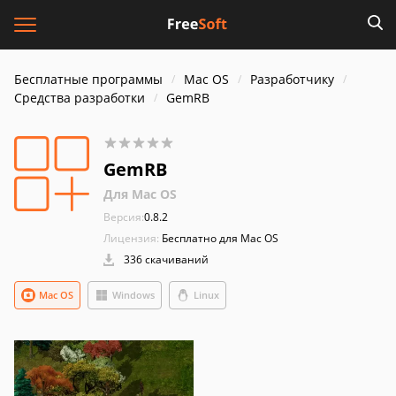
Бесплатные программы
Mac OS
Разработчику
Средства разработки
GemRB
GemRB
Для Mac OS
Версия:
0.8.2
Лицензия:
Бесплатно для Mac OS
336 скачиваний
Mac OS
Windows
Linux