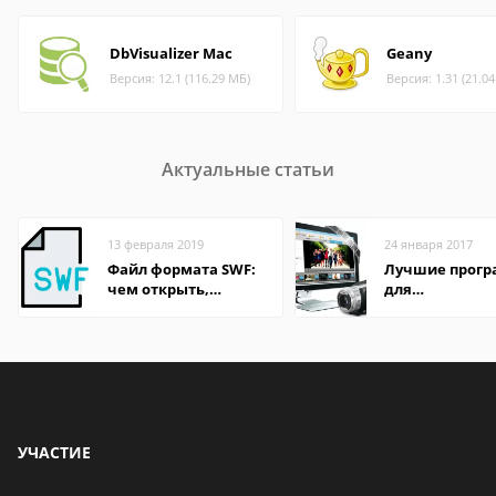
DbVisualizer Mac
Geany
Версия: 12.1 (116.29 МБ)
Версия: 1.31 (21.0
Актуальные статьи
13 февраля 2019
24 января 2017
Файл формата SWF:
Лучшие прог
чем открыть,
для
описание,
редактирован
особенности
видео: подро
обзоры
УЧАСТИЕ