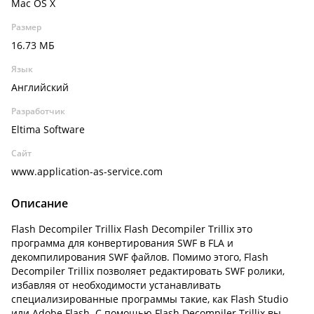
Mac OS X
Размер
16.73 МБ
Язык
Английский
Разработчик
Eltima Software
Сайт
www.application-as-service.com
Описание
Flash Decompiler Trillix Flash Decompiler Trillix это
программа для конвертирования SWF в FLA и
декомпилирования SWF файлов. Помимо этого, Flash
Decompiler Trillix позволяет редактировать SWF ролики,
избавляя от необходимости устанавливать
специализированные программы такие, как Flash Studio
или Adobe Flash. С помощью Flash Decompiler Trillix вы