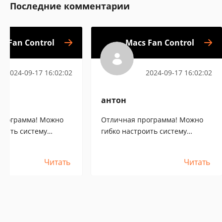
Последние комментарии
s Fan Control
Macs Fan Control
2024-09-17 16:02:02
2024-09-17 16:02:02
антон
программа! Можно
Отличная программа! Можно
роить систему
гибко настроить систему
 макбука. Таким
охлаждения макбука. Таким
ожно избежать такую
образом можно избежать такую
Читать
Читать
 неисправность как
серьезную неисправность как
ипа видеокарты.
перегрев чипа видеокарты.