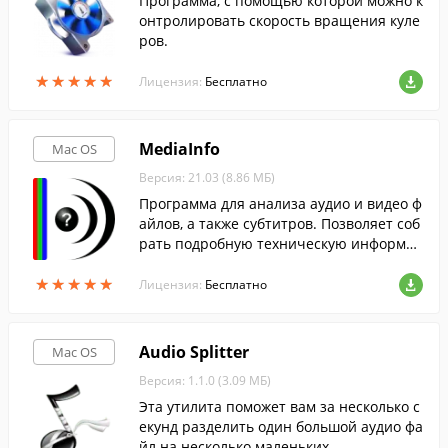
Программа, с помощью которой можно к
онтролировать скорость вращения куле
ров.
★
★
★
★
★
★
★
★
★
★
Лицензия:
Бесплатно
MediaInfo
Mac OS
Версия: 21.03 (8.86 МБ)
Программа для анализа аудио и видео ф
айлов, а также субтитров. Позволяет соб
рать подробную техническую информац
ию о файле.
★
★
★
★
★
★
★
★
★
★
Лицензия:
Бесплатно
Audio Splitter
Mac OS
Версия: 1.1.0 (3.09 МБ)
Эта утилита поможет вам за несколько с
екунд разделить один большой аудио фа
йл на несколько маленьких.