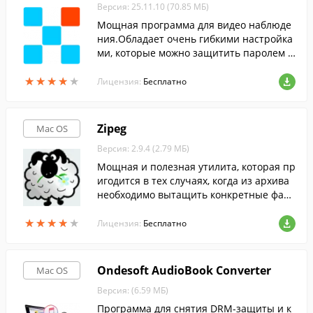
Версия: 25.11.10 (70.85 МБ)
Мощная программа для видео наблюде
ния.Обладает очень гибкими настройка
ми, которые можно защитить паролем о
т несанкционированного изменения.
★
★
★
★
★
★
★
★
★
★
Лицензия:
Бесплатно
Zipeg
Mac OS
Версия: 2.9.4 (2.79 МБ)
Мощная и полезная утилита, которая пр
игодится в тех случаях, когда из архива
необходимо вытащить конкретные файл
ы.
★
★
★
★
★
★
★
★
★
★
Лицензия:
Бесплатно
Ondesoft AudioBook Converter
Mac OS
Версия: (6.59 МБ)
Программа для снятия DRM-защиты и к