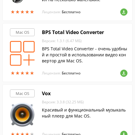
★
★
★
★
★
★
★
★
★
★
Лицензия:
Бесплатно
BPS Total Video Converter
Mac OS
Версия: 1.3.1 (6.47 МБ)
BPS Total Video Converter - очень удобны
й и простой в использовании видео кон
вертор для Mac OS.
★
★
★
★
★
★
★
★
★
★
Лицензия:
Бесплатно
Vox
Mac OS
Версия: 3.3.8 (32.25 МБ)
Красивый и функциональный музыкаль
ный плеер для Mac OS.
★
★
★
★
★
★
★
★
★
★
Лицензия:
Бесплатно