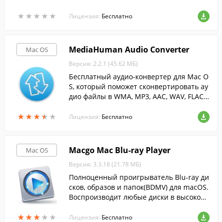
★
★
★
★
★
★
★
★
★
★
Лицензия:
Бесплатно
MediaHuman Audio Converter
Mac OS
Версия: 2.2.1 (45.62 МБ)
Бесплатный аудио-конвертер для Mac O
S, который поможет сконвертировать ау
дио файлы в WMA, MP3, AAC, WAV, FLAC,
OGG, AIFF или Apple Loseless.
★
★
★
★
★
★
★
★
★
★
Лицензия:
Бесплатно
Macgo Mac Blu-ray Player
Mac OS
Версия: 3.3.18 (21.78 МБ)
Полноценный проигрыватель Blu-ray ди
сков, образов и папок(BDMV) для macOS.
Воспроизводит любые диски в высоком
качеством.
★
★
★
★
★
★
★
★
★
★
Лицензия:
Бесплатно