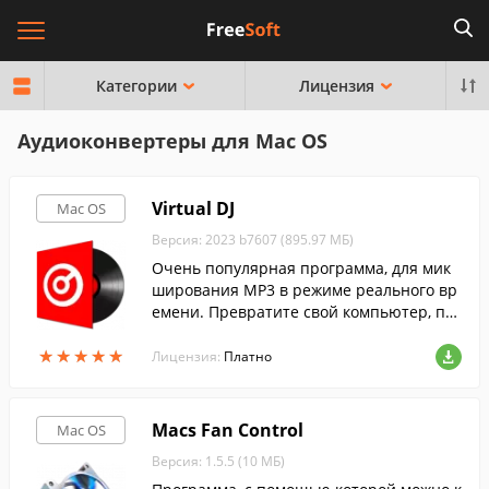
Категории
Лицензия
Аудиоконвертеры для Mac OS
Virtual DJ
Mac OS
Версия: 2023 b7607 (895.97 МБ)
Очень популярная программа, для мик
ширования MP3 в режиме реального вр
емени. Превратите свой компьютер, по
д управлением MacOS в продвинутую DJ
★
★
★
★
★
★
★
★
★
★
студию.
Лицензия:
Платно
Macs Fan Control
Mac OS
Версия: 1.5.5 (10 МБ)