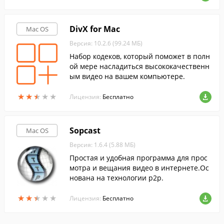
DivX for Mac
Mac OS
Версия: 10.2.6 (99.24 МБ)
Набор кодеков, который поможет в полн
ой мере насладиться высококачественн
ым видео на вашем компьютере.
★
★
★
★
★
★
★
★
★
★
Лицензия:
Бесплатно
Sopcast
Mac OS
Версия: 1.6.4 (5.88 МБ)
Простая и удобная программа для прос
мотра и вещания видео в интернете.Ос
нована на технологии p2p.
★
★
★
★
★
★
★
★
★
★
Лицензия:
Бесплатно