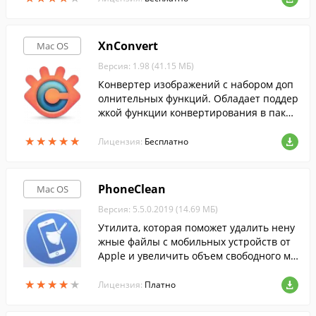
XnConvert
Mac OS
Версия: 1.98 (41.15 МБ)
Конвертер изображений с набором доп
олнительных функций. Обладает поддер
жкой функции конвертирования в пакет
ном режиме.
★
★
★
★
★
★
★
★
★
★
Лицензия:
Бесплатно
PhoneClean
Mac OS
Версия: 5.5.0.2019 (14.69 МБ)
Утилита, которая поможет удалить нену
жные файлы с мобильных устройств от
Apple и увеличить объем свободного ме
ста.
★
★
★
★
★
★
★
★
★
★
Лицензия:
Платно