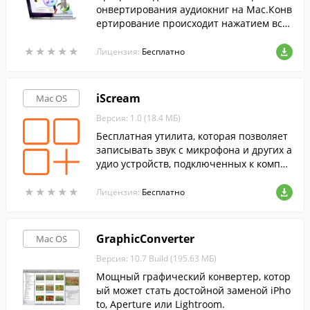
онвертирования аудиокниг на Mac.Конв
ертирование происходит нажатием всег
о одной кнопки и проходит на очень вы
★
★
★
★
★
★
★
★
★
★
сокой скорости.
Лицензия:
Бесплатно
iScream
Mac OS
Версия: 1.0 (18.4 МБ)
Бесплатная утилита, которая позволяет
записывать звук с микрофона и других а
удио устройств, подключенных к компь
ютеру.
★
★
★
★
★
★
★
★
★
★
Лицензия:
Бесплатно
GraphicConverter
Mac OS
Версия: 10.7 Build (195.63 МБ)
Мощный графический конвертер, котор
ый может стать достойной заменой iPho
to, Aperture или Lightroom.