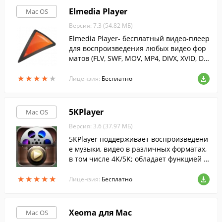
Elmedia Player
Mac OS
Версия: 7.3 (54.82 МБ)
Elmedia Player- бесплатный видео-плеер
для воспроизведения любых видео фор
матов (FLV, SWF, MOV, MP4, DIVX, XVID, DA
T, Silverlight ) на Mac OS X.
★
★
★
★
★
★
★
★
★
★
Лицензия:
Бесплатно
5KPlayer
Mac OS
Версия: 3.6 (37.97 МБ)
5KPlayer поддерживает воспроизведени
е музыки, видео в различных форматах,
в том числе 4K/5K; обладает функцией з
агрузки онлайн видео.
★
★
★
★
★
★
★
★
★
★
Лицензия:
Бесплатно
Xeoma для Mac
Mac OS