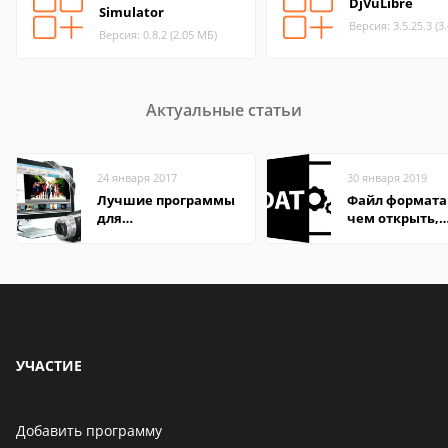
DjVuLibre
Simulator
Версия: 3.5.25.3 (3
Версия: 0.8.2 (2.05 МБ)
Актуальные статьи
24 января 2017
30 января 2019
Лучшие программы
Файл формата
для
чем открыть,
редактирования
описание,
видео: подробные
особенности
обзоры
УЧАСТИЕ
Добавить программу