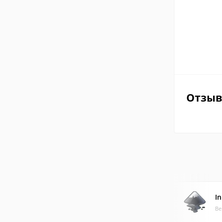
Отзы
I
Ве