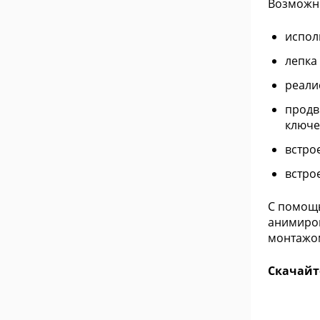
Возможн
испол
лепка
реали
продв
ключе
встро
встро
С помощь
анимиров
монтажом
Скачайте