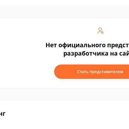
Нет официального предс
разработчика на са
Стать представителем
нг