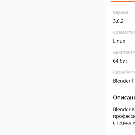
Версия
3.6.2
Совмести
Linux
Архитект
64 бит
Разработ
Blender 
Описан
Blender 
професси
специали