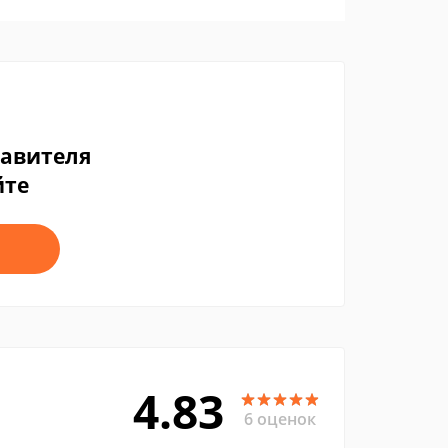
тавителя
йте
4.83
6 оценок