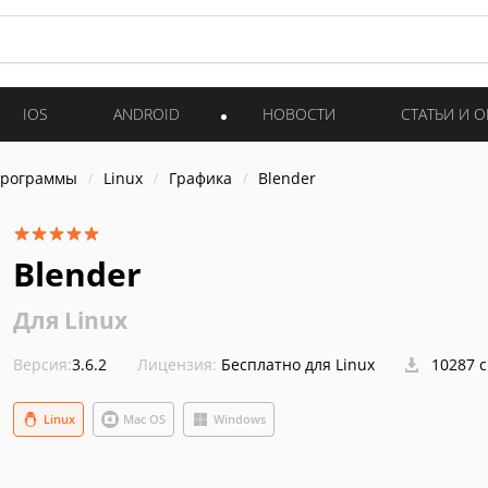
IOS
ANDROID
НОВОСТИ
СТАТЬИ И 
программы
Linux
Графика
Blender
Blender
Для Linux
Версия:
3.6.2
Лицензия:
Бесплатно для Linux
10287 
Linux
Mac OS
Windows