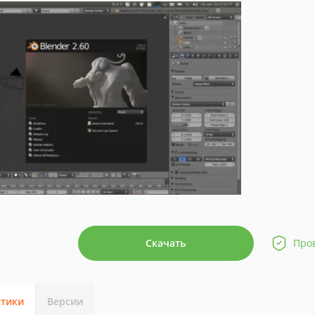
Скачать
Про
стики
Версии