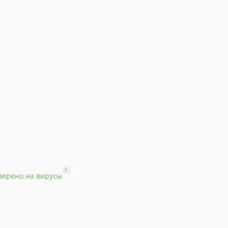
?
верено на вирусы