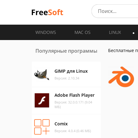
WINDOWS
MAC OS
LINUX
Популярные программы
Бесплатные 
GIMP для Linux
Версия: 2.10.34
Adobe Flash Player
Версия: 32.0.0.171 (9.04
МБ)
Comix
Версия: 4.0.4 (0.46 МБ)