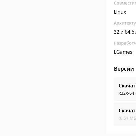
Совмести
Linux
Архитект
32 и 64 б
Разработ
LGames
Версии
Скачат
x32/x64
Скачат
(0.51 МБ