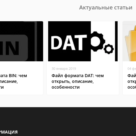
Актуальные статьи
30 января 2019
04 ф
ата BIN: чем
Файл формата DAT: чем
Фай
писание,
открыть, описание,
отк
ти
особенности
осо
РМАЦИЯ