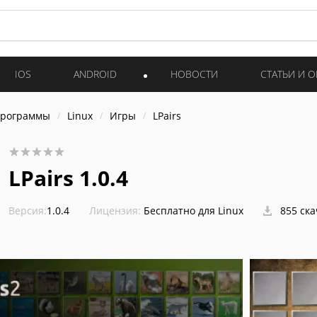
IOS
ANDROID
НОВОСТИ
СТАТЬИ И 
программы
Linux
Игры
LPairs
LPairs 1.0.4
Версия:
1.0.4
Лицензия:
Бесплатно для Linux
855 ск