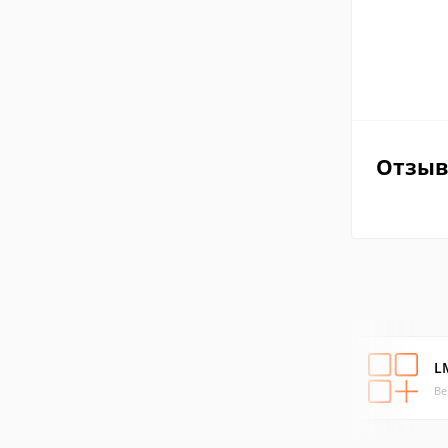
Отзы
L
Ве