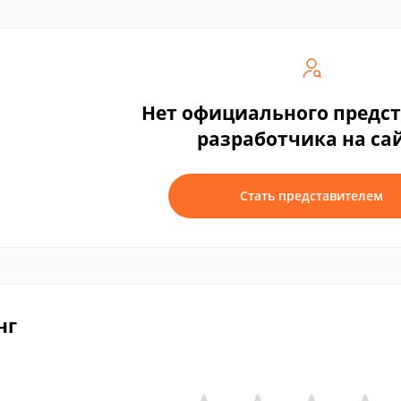
Нет официального предс
разработчика на са
Стать представителем
нг