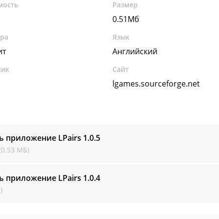
мость
Размер
0.51Мб
ура
Язык
ит
Английский
чик
Сайт
lgames.sourceforge.net
ь приложение LPairs
1.0.5
(0.53 МБ)
ь приложение LPairs
1.0.4
)