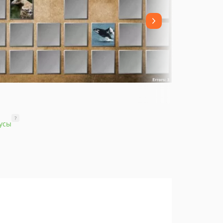
?
усы