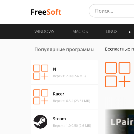
WINDOWS
MAC OS
LINUX
Популярные программы
Бесплатные 
N
Версия: 2.0 (0.54 МБ)
Racer
Версия: 0.5.4 (23.31 МБ)
Steam
Версия: 1.0.0.50 (2.6 МБ)