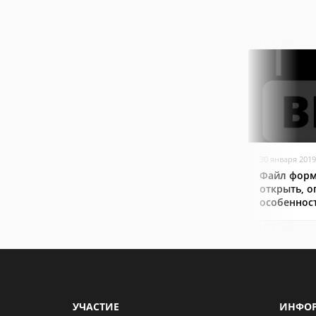
30 января 2019
Файл форм
открыть, о
особеннос
УЧАСТИЕ
ИНФО