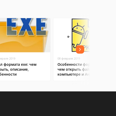
евраля 2019
08 февраля 2019
л формата exe: чем
Особенности формата APK:
рыть, описание,
чем открыть файл на
бенности
компьютере и Андроид-
смартфоне