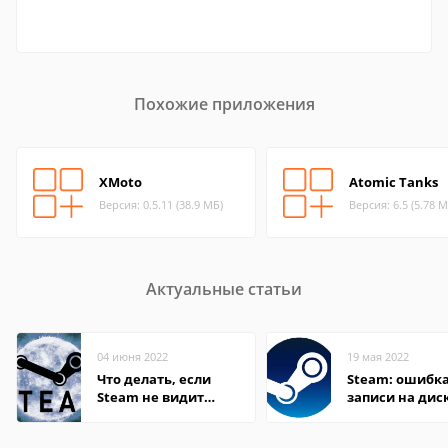
Похожие приложения
XMoto
Atomic Tanks
Версия: 0.5.11 (38.9 МБ)
Версия: 6.5 (5.78 М
Актуальные статьи
04 июня 2022
19 мая 2022
Что делать, если
Steam: ошибка
Steam не видит
записи на дис
установленную игру