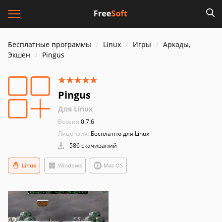
Бесплатные программы
Linux
Игры
Аркады,
Экшен
Pingus
Pingus
Для Linux
Версия:
0.7.6
Лицензия:
Бесплатно для Linux
586 скачиваний
Linux
Windows
Mac OS