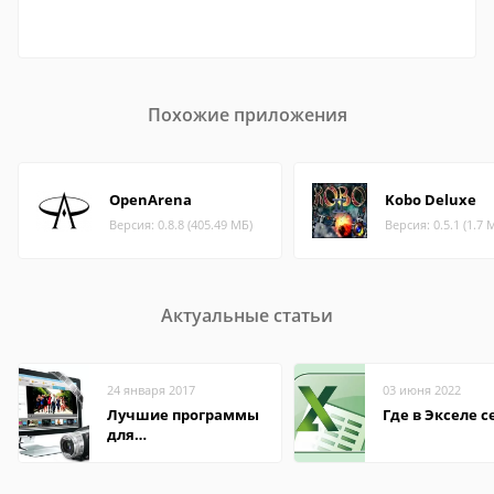
Похожие приложения
OpenArena
Kobo Deluxe
Версия: 0.8.8 (405.49 МБ)
Версия: 0.5.1 (1.7 
Актуальные статьи
24 января 2017
03 июня 2022
Лучшие программы
Где в Экселе с
для
редактирования
видео: подробные