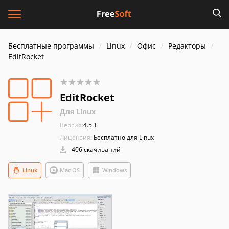
Бесплатные программы
Linux
Офис
Редакторы
EditRocket
EditRocket
Для Linux
Версия:
4.5.1
Лицензия:
Бесплатно для Linux
406 скачиваний
Linux
Mac OS
Windows