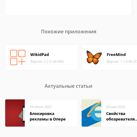
Похожие приложения
WikidPad
FreeMind
Версия: 2.2 (1.69 МБ)
Версия: 1.1.0 Be (3
Актуальные статьи
04 июня 2022
20 мая 2022
Блокировка
Свойства
рекламы в Опере
обозревателя
Internet Explor
находится