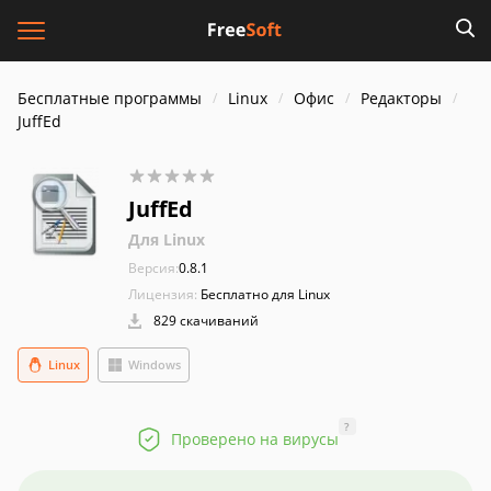
Бесплатные программы
Linux
Офис
Редакторы
JuffEd
JuffEd
Для Linux
Версия:
0.8.1
Лицензия:
Бесплатно для Linux
829 скачиваний
Linux
Windows
?
Проверено на вирусы