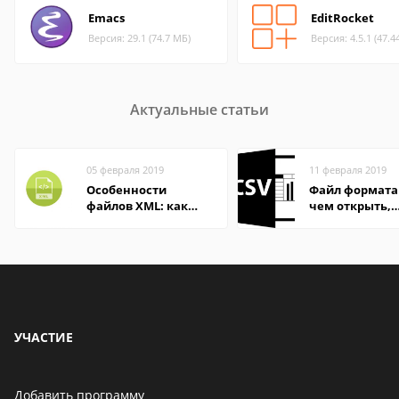
Emacs
EditRocket
Версия: 29.1 (74.7 МБ)
Версия: 4.5.1 (47.4
Актуальные статьи
05 февраля 2019
11 февраля 2019
Особенности
Файл формата 
файлов XML: как
чем открыть,
открыть онлайн и
описание,
на компьютере
особенности
УЧАСТИЕ
Добавить программу