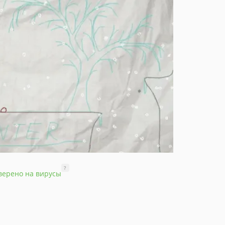
?
верено на вирусы