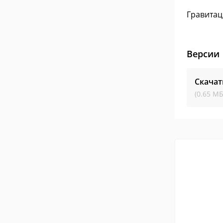
Гравитац
Версии
Скача
(0.65 МБ