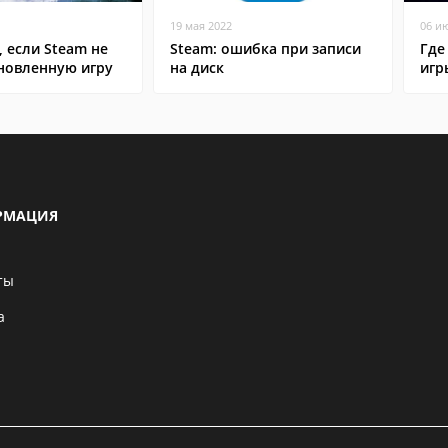
19 мая 2022
06 и
, если Steam не
Steam: ошибка при записи
Где
ановленную игру
на диск
игр
РМАЦИЯ
ты
а