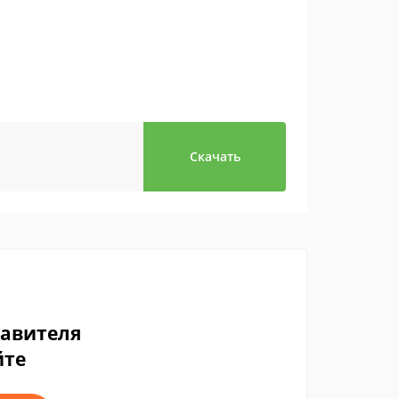
Скачать
тавителя
йте