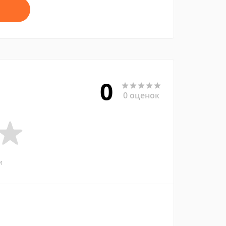
0
0 оценок
и