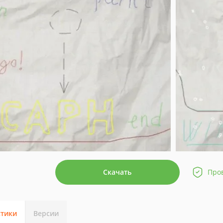
Скачать
Про
стики
Версии