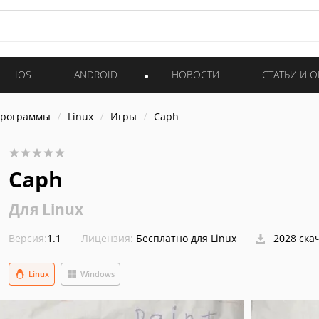
IOS
ANDROID
НОВОСТИ
СТАТЬИ И 
программы
Linux
Игры
Caph
Caph
Для Linux
Версия:
1.1
Лицензия:
Бесплатно для Linux
2028 ска
Linux
Windows