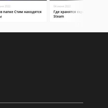
юня 2022
04 июня 2022
 в папке Стим находятся
Где хранятся скриншоты в
ы
Steam