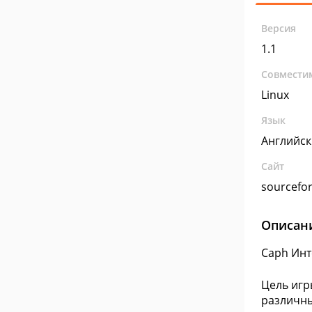
Версия
1.1
Совмести
Linux
Язык
Английс
Сайт
sourcefor
Описан
Caph Инт
Цель игр
различны