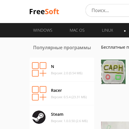
WINDOWS
MAC OS
LINUX
Популярные программы
Бесплатные 
N
Версия: 2.0 (0.54 МБ)
Racer
Версия: 0.5.4 (23.31 МБ)
Steam
Версия: 1.0.0.50 (2.6 МБ)