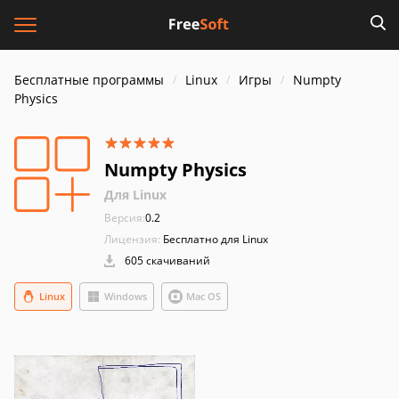
Бесплатные программы
Linux
Игры
Numpty
Physics
Numpty Physics
Для Linux
Версия:
0.2
Лицензия:
Бесплатно для Linux
605 скачиваний
Linux
Windows
Mac OS