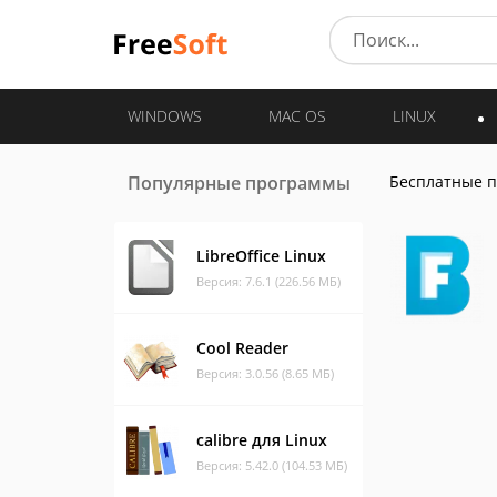
WINDOWS
MAC OS
LINUX
Популярные программы
Бесплатные 
LibreOffice Linux
Версия: 7.6.1 (226.56 МБ)
Cool Reader
Версия: 3.0.56 (8.65 МБ)
calibre для Linux
Версия: 5.42.0 (104.53 МБ)