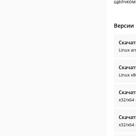
щелчком 
Версии
Скачат
Linux a
Скачат
Linux x8
Скачат
x32/x64
Скачат
x32/x64