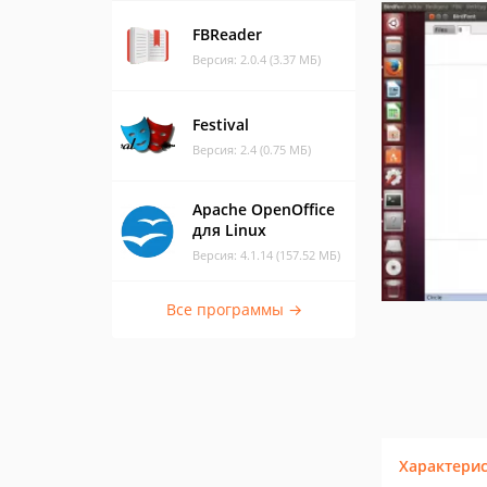
FBReader
Версия: 2.0.4 (3.37 МБ)
Festival
Версия: 2.4 (0.75 МБ)
Apache OpenOffice
для Linux
Версия: 4.1.14 (157.52 МБ)
Все программы →
Характери