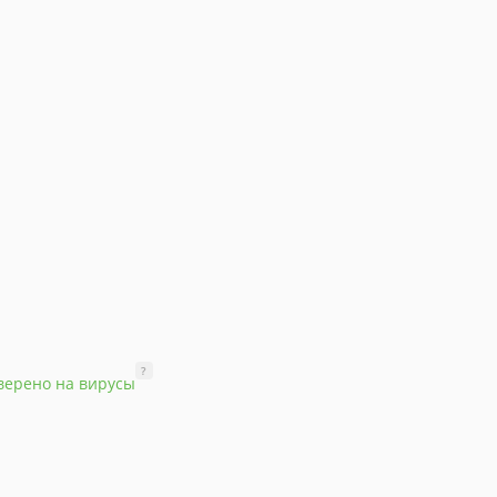
?
верено на вирусы