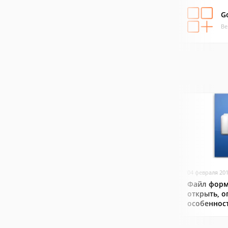
G
Ве
04 февраля 20
Файл форм
открыть, о
особеннос