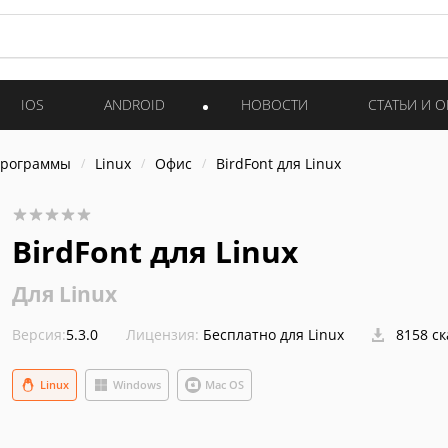
IOS
ANDROID
НОВОСТИ
СТАТЬИ И 
программы
Linux
Офис
BirdFont для Linux
BirdFont для Linux
Для Linux
Версия:
5.3.0
Лицензия:
Бесплатно для Linux
8158 с
Linux
Windows
Mac OS