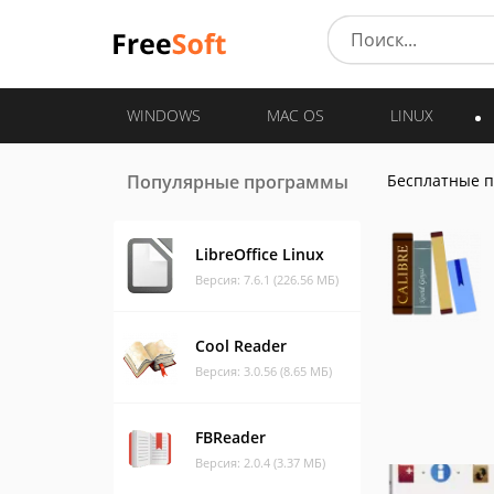
WINDOWS
MAC OS
LINUX
Популярные программы
Бесплатные 
LibreOffice Linux
Версия: 7.6.1 (226.56 МБ)
Cool Reader
Версия: 3.0.56 (8.65 МБ)
FBReader
Версия: 2.0.4 (3.37 МБ)