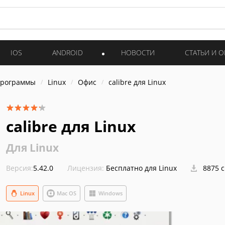
IOS
ANDROID
НОВОСТИ
СТАТЬИ И 
программы
Linux
Офис
calibre для Linux
calibre для Linux
Для Linux
Версия:
5.42.0
Лицензия:
Бесплатно для Linux
8875 
Linux
Mac OS
Windows