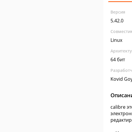
Версия
5.42.0
Совмести
Linux
Архитект
64 бит
Разработ
Kovid Goy
Описан
calibre 
электрон
редактир