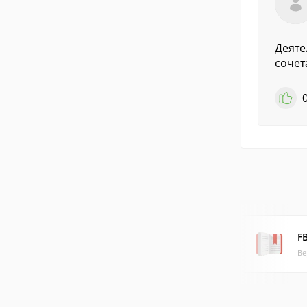
Деяте
сочет
F
Ве