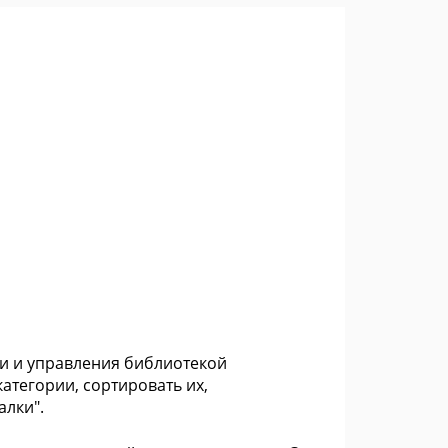
ии и управления библиотекой
категории, сортировать их,
алки".