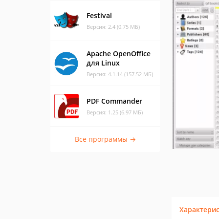
Festival
Версия: 2.4 (0.75 МБ)
Apache OpenOffice
для Linux
Версия: 4.1.14 (157.52 МБ)
PDF Commander
Версия: 1.25 (6.97 МБ)
Все программы →
Характери