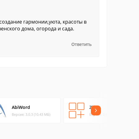
оздание гармонии,уюта, красоты в
енского дома, огорода и сада.
Ответить
AbiWord
Zim
Версия: 3.0.3 (10.43 МБ)
Версия: 0.63 (1.78 МБ)