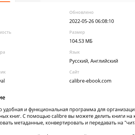
Обновлено
2022-05-26 06:08:10
мость
Размер
104.53 МБ
ура
Язык
Русский, Английский
чик
Сайт
al
calibre-ebook.com
ие
это удобная и функциональная программа для организац
ных книг. С помощью calibre вы можете делить книги на 
овать метаданные, конвертировать и передавать на "чит