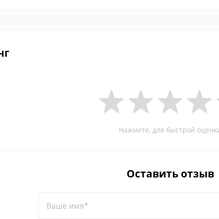
нг
Нажмите, для быстрой оценк
Оставить отзыв
Ваше имя*