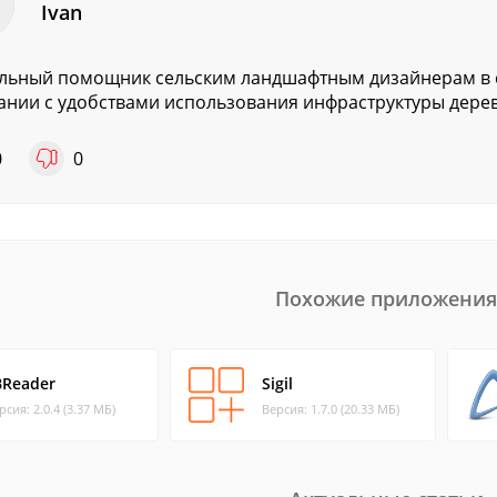
Ivan
льный помощник сельским ландшафтным дизайнерам в с
ании с удобствами использования инфраструктуры дерев
0
0
Похожие приложения
BReader
Sigil
рсия: 2.0.4 (3.37 МБ)
Версия: 1.7.0 (20.33 МБ)