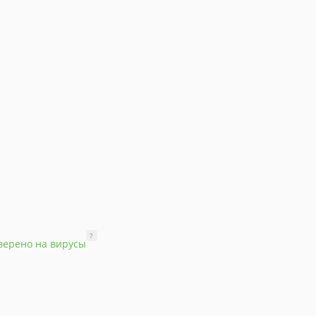
?
верено на вирусы