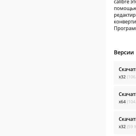
calibre 
помощью 
редактир
конверти
Программ
Версии
Скачат
x32
(106
Скачат
x64
(104
Скачат
x32
(59 