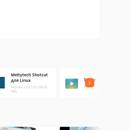
Meltytech Shotcut
Totem
для Linux
Версия: 3.32.0 (2.05 МБ)
Версия: 23.07.29 (169.33
МБ)