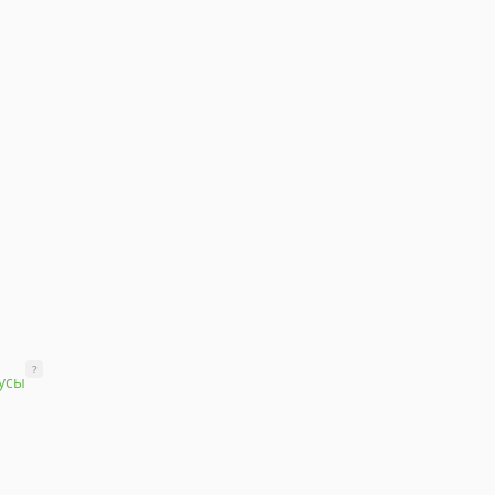
?
усы