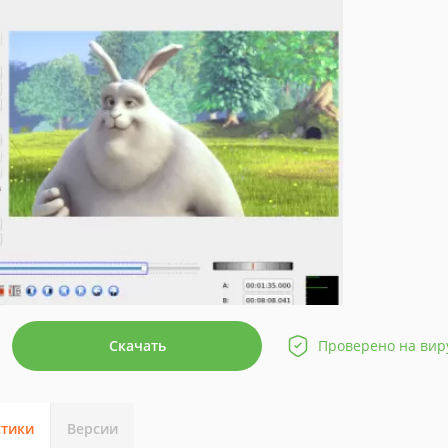
Скачать
Проверено на вир
стики
Версии