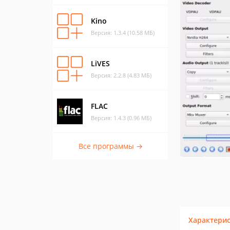
Kino
Версия: 1.3.4 (10.58 МБ)
LiVES
Версия: 2.2.8 (4.83 МБ)
FLAC
Версия: 1.4.3 (0.96 МБ)
Все программы →
Характери