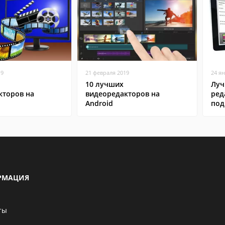
19
21 февраля 2019
24 я
10 лучших
Луч
кторов на
видеоредакторов на
ред
Android
под
РМАЦИЯ
ты