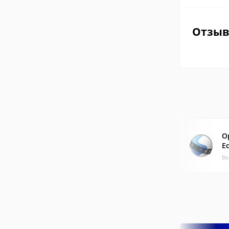
Отзы
O
Ed
Ве