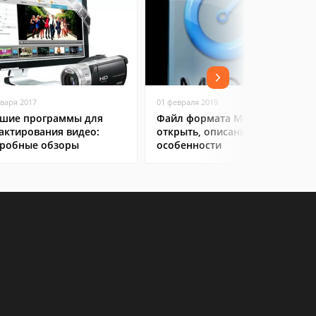
нваря 2017
01 февраля 2019
шие программы для
Файл формата MOV: чем
актирования видео:
открыть, описание,
робные обзоры
особенности