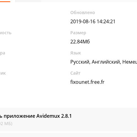
Обновлено
2019-08-16 14:24:21
мость
Размер
22.84Мб
ура
Язык
Русский, Английский, Неме
чик
Сайт
fixounet.free.fr
ть приложение Avidemux
2.8.1
92 МБ)