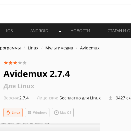
IOS
ANDROID
НОВОСТИ
СТАТЬИ И 
программы
Linux
Мультимедиа
Avidemux
Avidemux 2.7.4
Для Linux
Версия:
2.7.4
Лицензия:
Бесплатно для Linux
9427 с
Linux
Windows
Mac OS