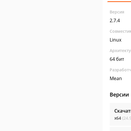
Версия
2.7.4
Совмести
Linux
Архитект
64 бит
Разработ
Mean
Версии
Скача
x64
(24.