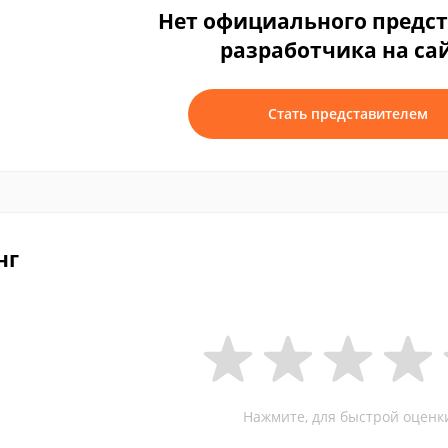
Нет официального предс
разработчика на са
Стать представителем
нг
Нажмите, для быстрой оценк