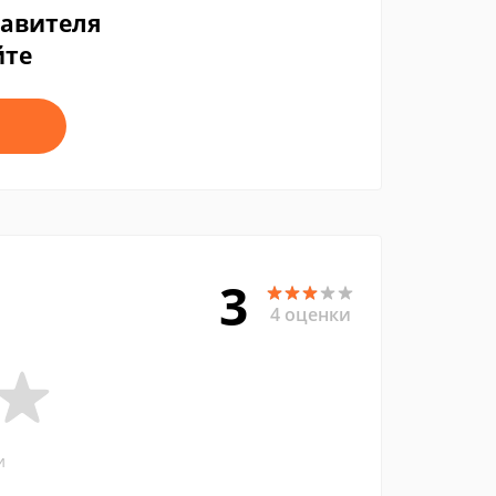
тавителя
йте
3
4 оценки
и