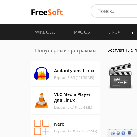
WINDOWS
MAC OS
LINUX
Популярные программы
Бесплатные 
Audacity для Linux
Версия: 3.3.3 (101.38 МБ)
VLC Media Player
для Linux
Версия: 3.0.18 (25.4 МБ)
Nero
Версия: 4.0.0.0b (16.62 МБ)