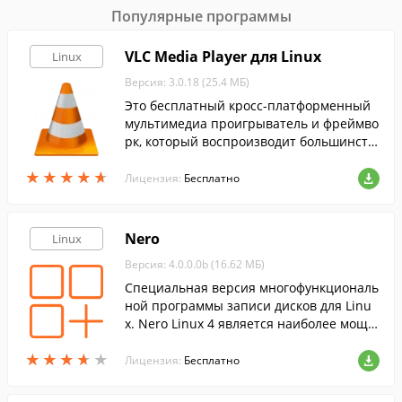
Популярные программы
VLC Media Player для Linux
Linux
Версия: 3.0.18 (25.4 МБ)
Это бесплатный кросс-платформенный
мультимедиа проигрыватель и фреймво
рк, который воспроизводит большинств
о мультимедийных файлов, а также DVD,
★
★
★
★
★
★
★
★
★
★
Audio CD, VCD и т.д.
Лицензия:
Бесплатно
Nero
Linux
Версия: 4.0.0.0b (16.62 МБ)
Cпециальная версия многофункциональ
ной программы записи дисков для Linu
x. Nero Linux 4 является наиболее мощн
ым и универсальным приложением для
★
★
★
★
★
★
★
★
★
★
записи в ОС Linux.
Лицензия:
Бесплатно