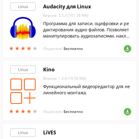
Audacity для Linux
Linux
Версия: 3.3.3 (101.38 МБ)
Программа для записи, оцифровки и ре
дактирования аудио файлов. Позволяет
манипулировать аудиозаписями, наклад
ывать эффекты и регулировать прочие
★
★
★
★
★
★
★
★
★
★
параметры.
Лицензия:
Бесплатно
Kino
Linux
Версия: 1.3.4 (10.58 МБ)
Функциональный видеоредактор для не
линейного монтажа.
★
★
★
★
★
★
★
★
★
★
Лицензия:
Бесплатно
LiVES
Linux